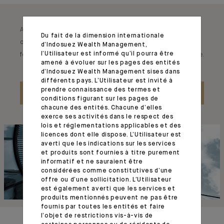
Au-delà de la Gestion de Fortune, nos équipes proposent à une
Du fait de la dimension internationale
clientèle de grandes entreprises, d’institutions financières, de
d’Indosuez Wealth Management,
l’Utilisateur est informé qu’il pourra être
fondations et d’associations des solutions à forte valeur ajoutée.
amené à évoluer sur les pages des entités
d’Indosuez Wealth Management sises dans
différents pays. L’Utilisateur est invité à
prendre connaissance des termes et
EN SAVOIR PLUS
conditions figurant sur les pages de
chacune des entités. Chacune d’elles
exerce ses activités dans le respect des
lois et réglementations applicables et des
licences dont elle dispose. L’Utilisateur est
averti que les indications sur les services
et produits sont fournies à titre purement
informatif et ne sauraient être
considérées comme constitutives d’une
offre ou d’une sollicitation. L’Utilisateur
est également averti que les services et
produits mentionnés peuvent ne pas être
fournis par toutes les entités et faire
l’objet de restrictions vis-à-vis de