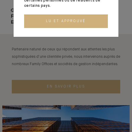
certaines personnes ou de résidents de
certains pays.
GÉRANTS DE
FORTUNE
LU ET APPROUVÉ
EXTERNES
Partenaire naturel de ceux qui répondent aux attentes les plus
sophistiquées d’une clientèle privée, nous intervenons auprès de
nombreux Family Offices et sociétés de gestion indépendantes.
EN SAVOIR PLUS