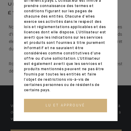
différents pays. L’Utilisateur est invité à
UN PARTENAIRE
prendre connaissance des termes et
conditions figurant sur les pages de
ÉTHIQUE
chacune des entités. Chacune d’elles
exerce ses activités dans le respect des
Nous respectons les réglementations de nos territoires
lois et réglementations applicables et des
licences dont elle dispose. L’Utilisateur est
d’implantation et appliquons avec rigueur des standards
averti que les indications sur les services
élevés de conformité. Nous mettons la primauté de l’intérêt
et produits sont fournies à titre purement
informatif et ne sauraient être
du client et la confidentialité au cœur de nos relations.
considérées comme constitutives d’une
offre ou d’une sollicitation. L’Utilisateur
Rompu aux enjeux de vos activités, votre interlocuteur est
est également averti que les services et
produits mentionnés peuvent ne pas être
dédié aux gérants de fortune.
fournis par toutes les entités et faire
l’objet de restrictions vis-à-vis de
certaines personnes ou de résidents de
certains pays.
LU ET APPROUVÉ
Votre patrimoine est unique et requiert des réponses spécifiques à
des problématiques singulières. Jour après jour, nos experts sont à
votre écoute.