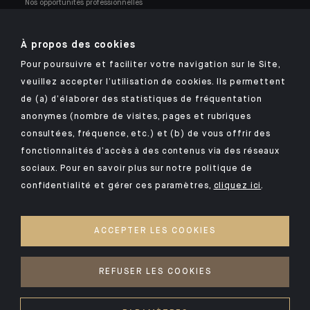
Nos opportunités professionnelles
À propos des cookies
Pour poursuivre et faciliter votre navigation sur le Site,
veuillez accepter l’utilisation de cookies. Ils permettent
Retrouvez notre application mobile Indosuez
de (a) d’élaborer des statistiques de fréquentation
anonymes (nombre de visites, pages et rubriques
consultées, fréquence, etc.) et (b) de vous offrir des
fonctionnalités d’accès à des contenus via des réseaux
MENTIONS LÉGALES
sociaux. Pour en savoir plus sur notre politique de
confidentialité et gérer ces paramètres,
cliquez ici
.
SÉCURITÉ
VOS DONNÉES PERSONNELLES
ACCEPTER LES COOKIES
COOKIES
ACCESSIBILITÉ : NON CONFORME
REFUSER LES COOKIES
©2026 CA Indosuez