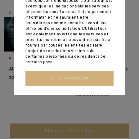
licences dont elle dispose. L’Utilisateur est
averti que les indications sur les services
et produits sont fournies à titre purement
21.10.25
11.09.25
informatif et ne sauraient être
considérées comme constitutives d’une
offre ou d’une sollicitation. L’Utilisateur
est également averti que les services et
produits mentionnés peuvent ne pas être
fournis par toutes les entités et faire
l’objet de restrictions vis-à-vis de
certaines personnes ou de résidents de
CORPORATE
INNOVATION
certains pays.
Alerte à la fraude,
Sécurité des virements
soyez vigilant !
SEPA : Indosuez
LU ET APPROUVÉ
intègre la vérification
du bénéficiaire
PLUS DE CONTENUS