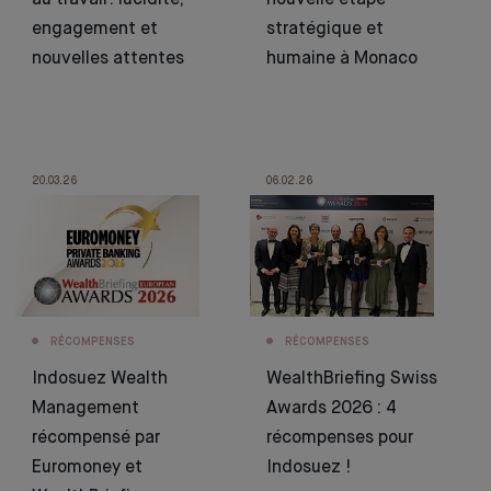
au travail : lucidité,
nouvelle étape
engagement et
stratégique et
nouvelles attentes
humaine à Monaco
20.03.26
06.02.26
RÉCOMPENSES
RÉCOMPENSES
Indosuez Wealth
WealthBriefing Swiss
Management
Awards 2026 : 4
récompensé par
récompenses pour
Euromoney et
Indosuez !