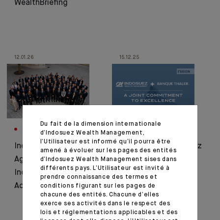
WealthBriefing
12.01.26
15.12.25
Du fait de la dimension internationale
CORPORATE
CORPORATE
d’Indosuez Wealth Management,
l’Utilisateur est informé qu’il pourra être
Indosuez et Crédit
Fusion de CA Indosuez
amené à évoluer sur les pages des entités
Agricole CIB créent
(Switzerland) SA et
d’Indosuez Wealth Management sises dans
différents pays. L’Utilisateur est invité à
Indosuez Corporate
Banque Thaler SA
prendre connaissance des termes et
Advisory
conditions figurant sur les pages de
chacune des entités. Chacune d’elles
exerce ses activités dans le respect des
lois et réglementations applicables et des