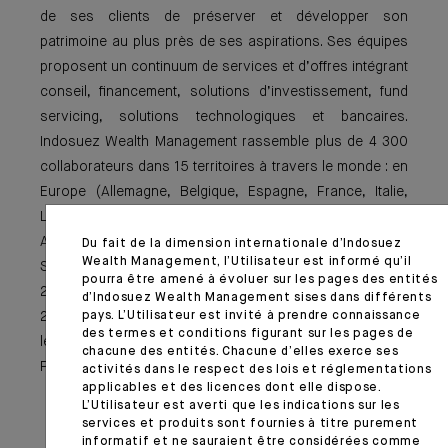
de ses clients de préserver et développer son
patrimoine au plus près de ses aspirations. Ses équipes
proposent un continuum de services et d’offres intégrant
conseil, financement, solutions d’investissement, fund
servicing, solutions technologiques et bancaires.
Indosuez Wealth Management rassemble plus de 4 300
collaborateurs dans 15 territoires à travers le monde : en
Europe (Allemagne, Belgique, Espagne, France, Italie,
Luxembourg, Monaco, Pays-Bas, Portugal et Suisse), en
Asie-Pacifique (Hong Kong RAS, Nouvelle-Calédonie et
Du fait de la dimension internationale d’Indosuez
Wealth Management, l’Utilisateur est informé qu’il
Singapour), et au Moyen-Orient (Abu Dhabi, Dubaï). Avec
pourra être amené à évoluer sur les pages des entités
233 Milliards d’euros d’actifs clients à fin décembre
d’Indosuez Wealth Management sises dans différents
2025, Indosuez Wealth Management figure parmi les
pays. L’Utilisateur est invité à prendre connaissance
des termes et conditions figurant sur les pages de
leaders européens de la gestion de fortune.
chacune des entités. Chacune d’elles exerce ses
Plus d’informations
:
https://ca-indosuez.com/
.
activités dans le respect des lois et réglementations
applicables et des licences dont elle dispose.
L’Utilisateur est averti que les indications sur les
services et produits sont fournies à titre purement
informatif et ne sauraient être considérées comme