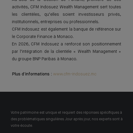
activités, CFM Indosuez Wealth Management sert toutes
les clientèles, qu’elles soient investisseurs privés,
institutionnels, entreprises ou professionnels.
CFM Indosuez est également la banque de référence sur
le Corporate Finance à Monaco.
En 2026, CFM Indosuez a renforcé son positionnement
par l’intégration de la clientèle « Wealth Management »
du groupe BNP Paribas à Monaco.
Plus d’informations :
www.cfm-indosuez.mc
Votre patrimoine est unique et requiert des réponses spécifiques à
des problématiques singulières. Jour après jour, nos experts sont à
votre écoute.