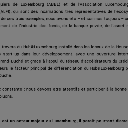
uiers de Luxembourg (ABBL) et de l’Association Luxembour
(ALFI), qui sont des incarnations très représentatives de l’écos
à de ces trois exemples, nous avons été – et sommes toujours – un 
ment de l’industrie des fonds, de la banque privée, de l’asse
u travers du Hub@Luxembourg installé dans les locaux de la House
 start-up dans leur développement, avec une ouverture intern
and-Duché et grâce à l’appui du réseau d’accélérateurs du Crédit
lleurs le facteur principal de différenciation du Hub@Luxembourg p
Duché.
t constante : nous devons être attentifs et participer à la bonne 
oluons.
e est un acteur majeur au Luxembourg, il parait pourtant discre