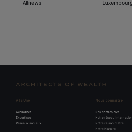
Allnews
Luxembour
ARCHITECTS OF WEALTH
A la Une
Nous connaître
Actualités
Nos chiffres clés
Expertises
Notre réseau internatio
Réseaux sociaux
Notre raison d'être
Notre histoire