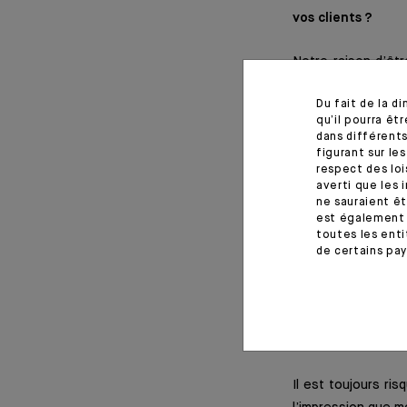
vos clients ?
Notre raison d’être
projet sociétal. N
Du fait de la d
société ».
qu’il pourra ê
dans différents
Pour exercer notre
figurant sur le
respect des loi
pas suffisant : il 
averti que les 
ne sauraient êt
Ces valeurs, qui n
est également 
toutes les enti
d’actualité.
de certains pay
La banque d’aujou
Agricole de demai
Il est toujours ris