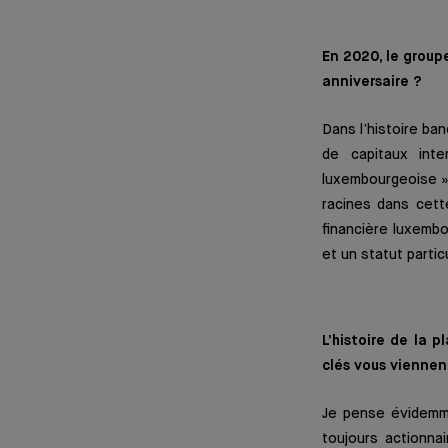
En 2020, le group
anniversaire ?
Dans l’histoire ba
de capitaux inte
luxembourgeoise » 
racines dans cette
financière luxembo
et un statut particu
L’histoire de la 
clés vous viennent
Je pense évidemm
toujours actionna