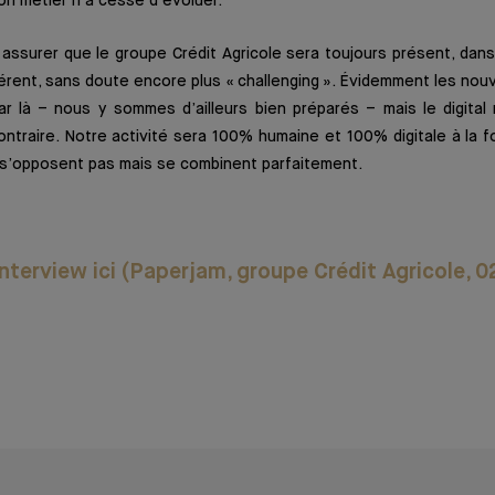
on métier n’a cessé d’évoluer.
assurer que le groupe Crédit Agricole sera toujours présent, dan
érent, sans doute encore plus « challenging ». Évidemment les nou
r là – nous y sommes d’ailleurs bien préparés – mais le digital
contraire. Notre activité sera 100% humaine et 100% digitale à la f
s’opposent pas mais se combinent parfaitement.
'interview ici (Paperjam, groupe Crédit Agricole,