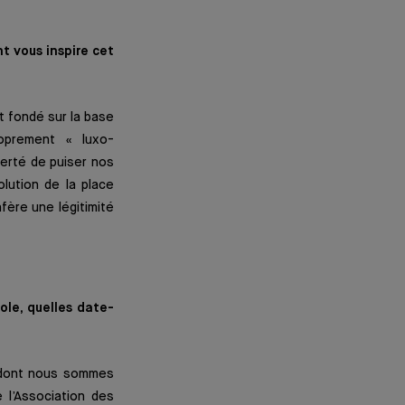
t vous inspire cet
t fondé sur la base
roprement « luxo-
ierté de puiser nos
lution de la place
fère une légitimité
ole, quelles date-
 dont nous sommes
 l’Association des