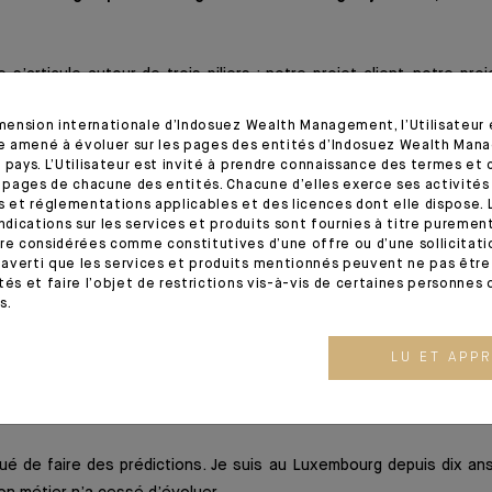
 s’articule autour de trois piliers : notre projet client, notre pr
ous la formulons ainsi : « Agir chaque jour dans l’intérêt de no
imension internationale d’Indosuez Wealth Management, l’Utilisateur
tre amené à évoluer sur les pages des entités d’Indosuez Wealth Man
 pays. L’Utilisateur est invité à prendre connaissance des termes et 
 métier aujourd’hui, détenir une licence bancaire et un agrément 
s pages de chacune des entités. Chacune d’elles exerce ses activités
s et réglementations applicables et des licences dont elle dispose. L
faut démontrer que l’on est utile à la société dans laquelle nous vivo
indications sur les services et produits sont fournies à titre puremen
re considérées comme constitutives d’une offre ou d’une sollicitation
ous définissent et guident nos actions depuis toujours, sont d’aille
averti que les services et produits mentionnés peuvent ne pas être 
tés et faire l’objet de restrictions vis-à-vis de certaines personnes 
s.
LU ET APP
rd’hui ne ressemble plus à celle d’hier. Selon vous, à quoi res
n ?
qué de faire des prédictions. Je suis au Luxembourg depuis dix ans,