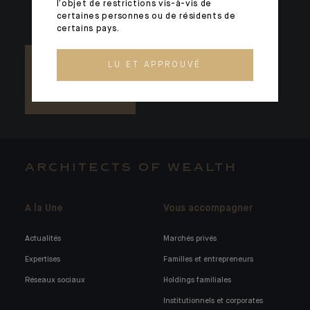
l’objet de restrictions vis-à-vis de
certaines personnes ou de résidents de
certains pays.
LU ET APPROUVÉ
ARCHITECTS OF WEALTH
A la Une
Vous accompagner
Actualités
Marchés privés
Expertises
Familles et entrepreneurs
Réseaux sociaux
Holdings familiales
Institutionnels et corporates