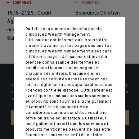
CORPORATE
NOMINATION
1876–2026 : Crédit
Bénédicte Chrétien
Agricole célèbre 150
nommée Directrice
Du fait de la dimension internationale
ans d’histoire en
générale de CFM
d’Indosuez Wealth Management,
Suisse
Indosuez Wealth
l’Utilisateur est informé qu’il pourra être
amené à évoluer sur les pages des entités
Management
d’Indosuez Wealth Management sises dans
différents pays. L’Utilisateur est invité à
prendre connaissance des termes et
conditions figurant sur les pages de
chacune des entités. Chacune d’elles
exerce ses activités dans le respect des
lois et réglementations applicables et des
Votre patrimoine est unique et requiert des réponses spécifiques à
licences dont elle dispose. L’Utilisateur est
des problématiques singulières. Jour après jour, nos experts sont à
averti que les indications sur les services
votre écoute.
et produits sont fournies à titre purement
informatif et ne sauraient être
considérées comme constitutives d’une
NOUS CONTACTER
offre ou d’une sollicitation. L’Utilisateur
est également averti que les services et
produits mentionnés peuvent ne pas être
fournis par toutes les entités et faire