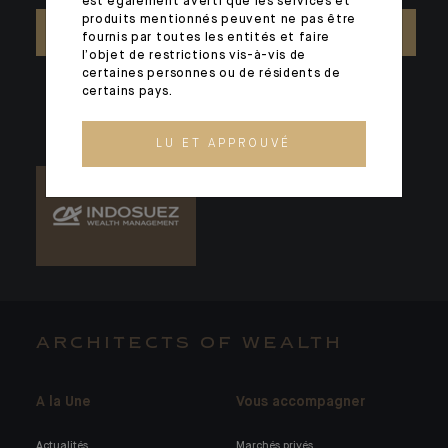
est également averti que les services et
produits mentionnés peuvent ne pas être
NOUS CONTACTER
fournis par toutes les entités et faire
l’objet de restrictions vis-à-vis de
certaines personnes ou de résidents de
certains pays.
LU ET APPROUVÉ
ARCHITECTS OF WEALTH
A la Une
Vous accompagner
Actualités
Marchés privés