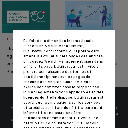
CORPORATE
CORPORATE
Du fait de la dimension internationale
d’Indosuez Wealth Management,
1876–2026 : Crédit
Communiqué de
l’Utilisateur est informé qu’il pourra être
Agricole célèbre 150
presse : lancement
amené à évoluer sur les pages des entités
d’Indosuez Wealth Management sises dans
ans d’histoire en
d’une nouvelle gamme
différents pays. L’Utilisateur est invité à
Suisse
d’ETF actifs
prendre connaissance des termes et
conditions figurant sur les pages de
chacune des entités. Chacune d’elles
exerce ses activités dans le respect des
lois et réglementations applicables et des
licences dont elle dispose. L’Utilisateur est
averti que les indications sur les services
Votre patrimoine est unique et requiert des réponses spécifiques à
et produits sont fournies à titre purement
informatif et ne sauraient être
des problématiques singulières. Jour après jour, nos experts sont à
considérées comme constitutives d’une
votre écoute.
offre ou d’une sollicitation. L’Utilisateur