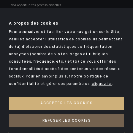
Nos opportunités professionnelles
À propos des cookies
Pour poursuivre et faciliter votre navigation sur le Site,
veuillez accepter l’utilisation de cookies. Ils permettent
Retrouvez notre application mobile Indosuez
de (a) d’élaborer des statistiques de fréquentation
anonymes (nombre de visites, pages et rubriques
consultées, fréquence, etc.) et (b) de vous offrir des
fonctionnalités d’accès à des contenus via des réseaux
MENTIONS LÉGALES
sociaux. Pour en savoir plus sur notre politique de
confidentialité et gérer ces paramètres,
cliquez ici
.
SÉCURITÉ
VOS DONNÉES PERSONNELLES
ACCEPTER LES COOKIES
COOKIES
ACCESSIBILITÉ : NON CONFORME
REFUSER LES COOKIES