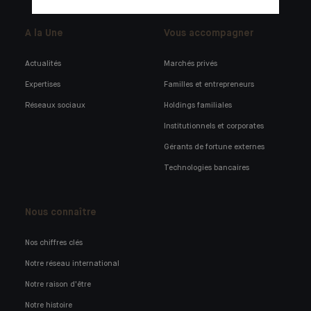
A la Une
Vous accompagner
Actualités
Marchés privés
Expertises
Familles et entrepreneurs
Réseaux sociaux
Holdings familiales
Institutionnels et corporates
Gérants de fortune externes
Technologies bancaires
Nous connaître
Nos chiffres clés
Notre réseau international
Notre raison d'être
Notre histoire