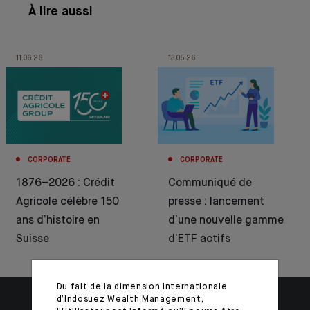
À lire aussi
11.06.26
13.05.26
CORPORATE
CORPORATE
1876–2026 : Crédit
Communiqué de
Agricole célèbre 150
presse : lancement
ans d’histoire en
d’une nouvelle gamme
Suisse
d’ETF actifs
Du fait de la dimension internationale
d’Indosuez Wealth Management,