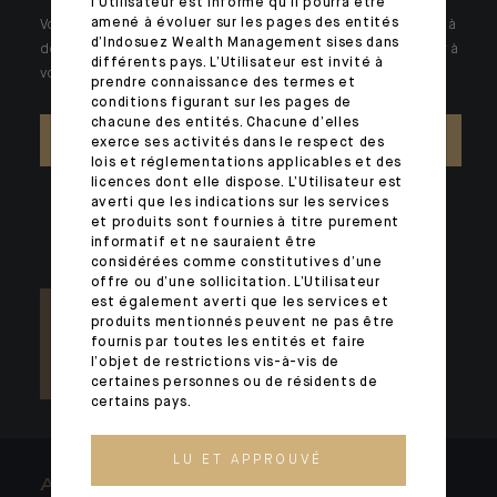
l’Utilisateur est informé qu’il pourra être
amené à évoluer sur les pages des entités
Votre patrimoine est unique et requiert des réponses spécifiques à
d’Indosuez Wealth Management sises dans
des problématiques singulières. Jour après jour, nos experts sont à
différents pays. L’Utilisateur est invité à
votre écoute.
prendre connaissance des termes et
conditions figurant sur les pages de
chacune des entités. Chacune d’elles
NOUS CONTACTER
exerce ses activités dans le respect des
lois et réglementations applicables et des
licences dont elle dispose. L’Utilisateur est
averti que les indications sur les services
et produits sont fournies à titre purement
informatif et ne sauraient être
considérées comme constitutives d’une
offre ou d’une sollicitation. L’Utilisateur
est également averti que les services et
produits mentionnés peuvent ne pas être
fournis par toutes les entités et faire
l’objet de restrictions vis-à-vis de
certaines personnes ou de résidents de
certains pays.
LU ET APPROUVÉ
ARCHITECTS OF WEALTH