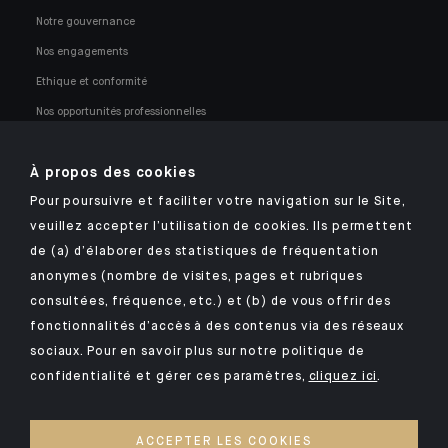
Notre gouvernance
Nos engagements
Ethique et conformité
Nos opportunités professionnelles
À propos des cookies
Pour poursuivre et faciliter votre navigation sur le Site,
veuillez accepter l’utilisation de cookies. Ils permettent
Retrouvez notre application mobile Indosuez
de (a) d’élaborer des statistiques de fréquentation
anonymes (nombre de visites, pages et rubriques
consultées, fréquence, etc.) et (b) de vous offrir des
fonctionnalités d’accès à des contenus via des réseaux
MENTIONS LÉGALES
sociaux. Pour en savoir plus sur notre politique de
confidentialité et gérer ces paramètres,
cliquez ici
.
SÉCURITÉ
VOS DONNÉES PERSONNELLES
ACCEPTER LES COOKIES