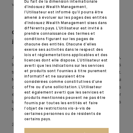
Du fait de la dimension internationale
vie professionnelle.
d’Indosuez Wealth Management,
l’Utilisateur est informé qu’il pourra être
amené à évoluer sur les pages des entités
d’Indosuez Wealth Management sises dans
différents pays. L’Utilisateur est invité à
Quels conseils donneriez-vous aux
prendre connaissance des termes et
conditions figurant sur les pages de
jeunes générations ?
chacune des entités. Chacune d’elles
exerce ses activités dans le respect des
lois et réglementations applicables et des
Je leur conseille de toujours privilégier la collaboration,
licences dont elle dispose. L’Utilisateur est
le travail collectif et de conserver à l’esprit que nous
averti que les indications sur les services
et produits sont fournies à titre purement
travaillons tous ensemble pour le même établissement.
informatif et ne sauraient être
Nous avons juste des métiers ou des personnalités qui
considérées comme constitutives d’une
diffèrent mais de multiples liens nous unissent, hommes
offre ou d’une sollicitation. L’Utilisateur
est également averti que les services et
et femmes. Efforçons nous donc ensemble de préserver
produits mentionnés peuvent ne pas être
la dimension humaine au quotidien. Nous en sortirons
fournis par toutes les entités et faire
l’objet de restrictions vis-à-vis de
tous grandis.
certaines personnes ou de résidents de
certains pays.
23 juin 2021