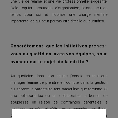
une vie de femme et une vie professionnelle exigeante.
Cela requiert beaucoup d'organisation, laisse peu de
temps pour soi et mobilise une charge mentale
importante, ce qui peut parfois être difficile au quotidien.
Concrètement, quelles initiatives prenez-
vous au quotidien, avec vos équipes, pour
avancer sur le sujet de la mixité ?
Au quotidien dans mon équipe j'essaie en tant que
manager femme de prendre en compte dans la gestion
du service la parentalité tant masculine que féminine. Si
une collaboratrice ou un collaborateur a besoin de
souplesse en raison de contraintes parentales je
m'efforce en général d'être compréhensive car il est
parfois difficile de conjuguer une vie de mère/père et la