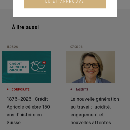
LU ET APPROUVÉ
À lire aussi
11.06.26
07.05.26
CORPORATE
TALENTS
1876–2026 : Crédit
La nouvelle génération
Agricole célèbre 150
au travail : lucidité,
ans d’histoire en
engagement et
Suisse
nouvelles attentes