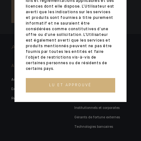
lois et réglementations applicables et des
licences dont elle dispose. L’Utilisateur est
averti que les indications sur les services
et produits sont fournies à titre purement
informatif et ne sauraient être
considérées comme constitutives d’une
offre ou d’une sollicitation. L’Utilisateur
est également averti que les services et
produits mentionnés peuvent ne pas être
ARCHITECTS OF WEALTH
fournis par toutes les entités et faire
l’objet de restrictions vis-à-vis de
certaines personnes ou de résidents de
A la Une
Vous accompagner
certains pays.
Actualités
Marchés privés
LU ET APPROUVÉ
Expertises
Familles et entrepreneurs
Réseaux sociaux
Holdings familiales
Institutionnels et corporates
Gérants de fortune externes
Technologies bancaires