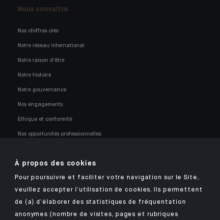
Nous connaître
Nos chiffres clés
Notre réseau international
Notre raison d'être
Notre histoire
Notre gouvernance
Nos engagements
Ethique et conformité
Nos opportunités professionnelles
À propos des cookies
Pour poursuivre et faciliter votre navigation sur le Site,
veuillez accepter l’utilisation de cookies. Ils permettent
Retrouvez notre application mobile Indosuez
de (a) d’élaborer des statistiques de fréquentation
anonymes (nombre de visites, pages et rubriques