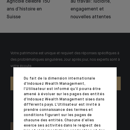
Agricole célèbre 150
au travail : lucidité,
ans d’histoire en
engagement et
Suisse
nouvelles attentes
Votre patrimoine est unique et requiert des réponses spécifiques à
des problématiques singulières. Jour après jour, nos experts sont à
votre écoute.
Du fait de la dimension internationale
NOUS CONTACTER
d’Indosuez Wealth Management,
l’Utilisateur est informé qu’il pourra être
amené à évoluer sur les pages des entités
d’Indosuez Wealth Management sises dans
différents pays. L’Utilisateur est invité à
prendre connaissance des termes et
conditions figurant sur les pages de
chacune des entités. Chacune d’elles
exerce ses activités dans le respect des