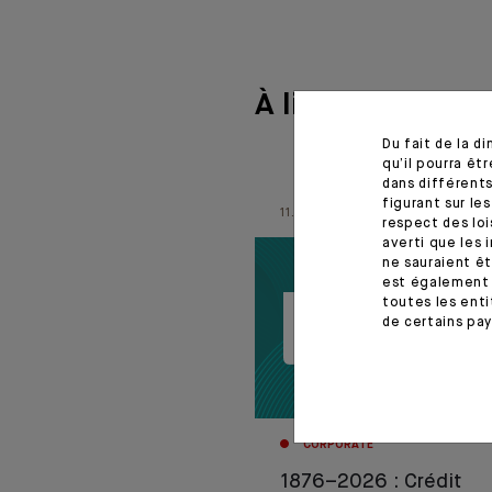
À lire aussi
Du fait de la d
qu’il pourra ê
dans différents
figurant sur le
11.06.26
respect des loi
averti que les 
ne sauraient êt
est également 
toutes les enti
de certains pay
CORPORATE
1876–2026 : Crédit