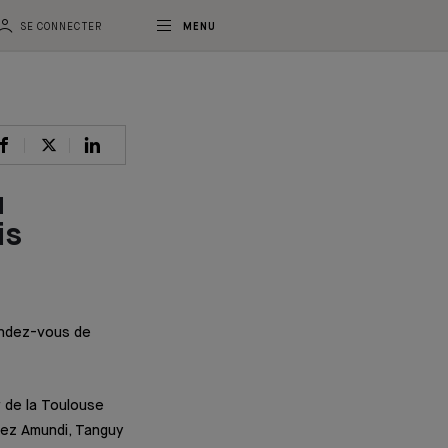
SE CONNECTER
MENU
u
is
rendez-vous de
r de la Toulouse
hez Amundi, Tanguy