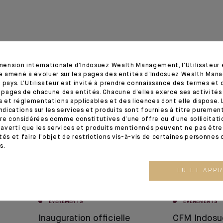
imension internationale d’Indosuez Wealth Management, l’Utilisateur
tre amené à évoluer sur les pages des entités d’Indosuez Wealth Man
 pays. L’Utilisateur est invité à prendre connaissance des termes et 
s pages de chacune des entités. Chacune d’elles exerce ses activités
03.07.24
13.02.24
s et réglementations applicables et des licences dont elle dispose. L
indications sur les services et produits sont fournies à titre puremen
re considérées comme constitutives d’une offre ou d’une sollicitation
averti que les services et produits mentionnés peuvent ne pas être 
tés et faire l’objet de restrictions vis-à-vis de certaines personnes 
s.
LU ET APP
EVÉNEMENTS
EVÉNEMENTS
Inauguration officielle
CFM Indosu