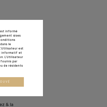
 est informé
agement sises
conditions
 dans le
’Utilisateur est
t informatif et
. L’Utilisateur
fournis par
ou de résidents
ROUVÉ
ez & la