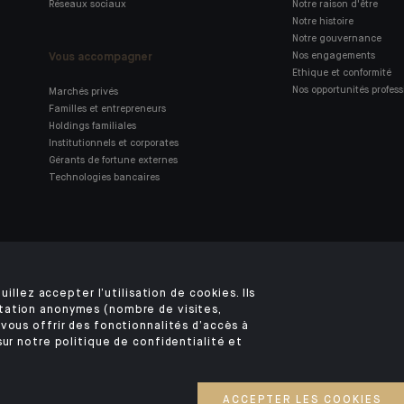
Réseaux sociaux
Notre raison d'être
Notre histoire
Notre gouvernance
Vous accompagner
Nos engagements
Ethique et conformité
Nos opportunités profess
Marchés privés
Familles et entrepreneurs
Holdings familiales
Institutionnels et corporates
Gérants de fortune externes
Technologies bancaires
Retrouvez notre application
mobile Indosuez
uillez accepter l’utilisation de cookies. Ils
tation anonymes (nombre de visites,
vous offrir des fonctionnalités d’accès à
sur notre politique de confidentialité et
MENTIONS LÉGALES
SÉCURITÉ
VOS DONNÉES PERSONNELLES
COOKIES
©2026 CA Indosuez
ACCEPTER LES COOKIES