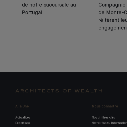
de notre succursale au
Compagnie 
Portugal
de Monte-C
réitèrent le
engagemen
ARCHITECTS OF WEALTH
A la Une
Nous connaître
Actualités
Nos chiffres clés
Expertises
Notre réseau internatio