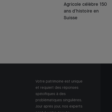
Agricole célèbre 150
ans d’histoire en
Suisse
Votre patrimoine est unique
et requiert des réponses
spécifiques à des
problématiques singulières.
Jour après jour, nos experts