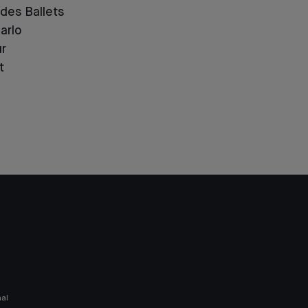
des Ballets
arlo
ur
t
nal