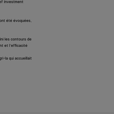
ief Investment
 ont été évoquées,
ini les contours de
t et l’efficacité
-la qui accueillait