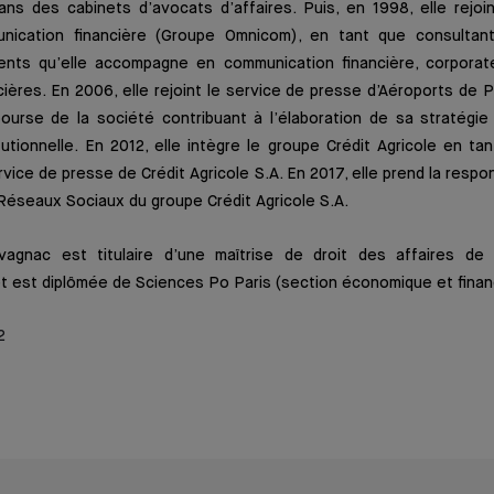
ans des cabinets d’avocats d’affaires. Puis, en 1998, elle rejoi
ication financière (Groupe Omnicom), en tant que consultan
lients qu’elle accompagne en communication financière, corporate
cières. En 2006, elle rejoint le service de presse d’Aéroports de
 bourse de la société contribuant à l’élaboration de sa stratégi
itutionnelle. En 2012, elle intègre le groupe Crédit Agricole en tan
vice de presse de Crédit Agricole S.A. En 2017, elle prend la respon
Réseaux Sociaux du groupe Crédit Agricole S.A.
agnac est titulaire d’une maîtrise de droit des affaires de l
 est diplômée de Sciences Po Paris (section économique et finan
2