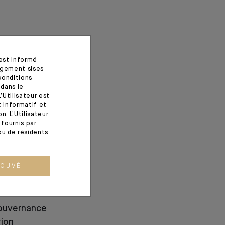
 est informé
agement sises
conditions
 dans le
’Utilisateur est
t informatif et
. L’Utilisateur
fournis par
ou de résidents
ROUVÉ
gouvernance
tion