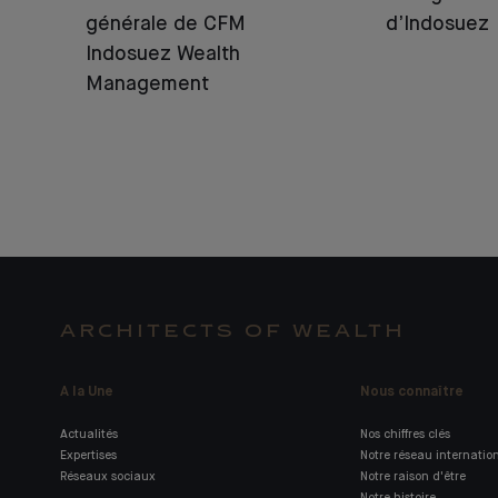
générale de CFM
d’Indosuez
Indosuez Wealth
Management
ARCHITECTS OF WEALTH
A la Une
Nous connaître
Actualités
Nos chiffres clés
Expertises
Notre réseau internatio
Réseaux sociaux
Notre raison d'être