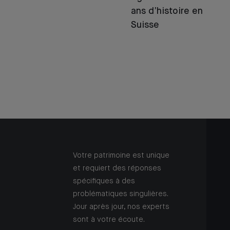
ans d’histoire en
Suisse
Votre patrimoine est unique
et requiert des réponses
spécifiques à des
problématiques singulières.
Jour après jour, nos experts
sont à votre écoute.