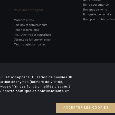
Notre histoire
Notre gouvernance
Vous accompagner
Nos engagements
Ethique et conformité
Nos opportunités profess
Marchés privés
Familles et entrepreneurs
Holdings familiales
Institutionnels et corporates
Gérants de fortune externes
Technologies bancaires
Retrouvez notre application
mobile Indosuez
uillez accepter l’utilisation de cookies. Ils
tation anonymes (nombre de visites,
vous offrir des fonctionnalités d’accès à
sur notre politique de confidentialité et
MENTIONS LÉGALES
SÉCURITÉ
VOS DONNÉES PERSONNELLES
COOKIES
©2026 CA Indosuez
ACCEPTER LES COOKIES