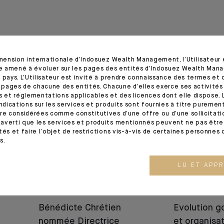
imension internationale d’Indosuez Wealth Management, l’Utilisateur
tre amené à évoluer sur les pages des entités d’Indosuez Wealth Man
 pays. L’Utilisateur est invité à prendre connaissance des termes et 
12.06.25
05.06.25
s pages de chacune des entités. Chacune d’elles exerce ses activités
s et réglementations applicables et des licences dont elle dispose. L
indications sur les services et produits sont fournies à titre puremen
re considérées comme constitutives d’une offre ou d’une sollicitation
averti que les services et produits mentionnés peuvent ne pas être 
tés et faire l’objet de restrictions vis-à-vis de certaines personnes 
s.
LU ET APP
NOMINATION
NOMINATION
Bénédicte Chrétien
Evolution 
nommée Directrice
et organisa