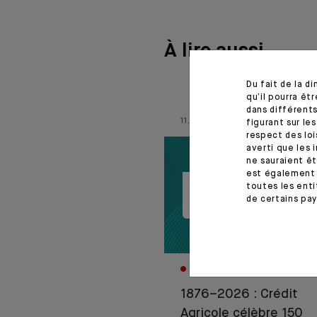
À lire aussi
Du fait de la d
qu’il pourra ê
dans différents
11.06.26
figurant sur le
respect des loi
averti que les 
ne sauraient êt
est également 
toutes les enti
de certains pay
CORPORATE
1876–2026 : Crédit
Agricole célèbre 150