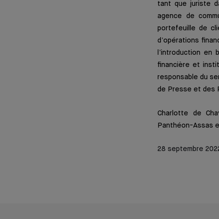
tant que juriste d
agence de commun
portefeuille de c
d’opérations finan
l’introduction en
financière et inst
responsable du ser
de Presse et des 
Charlotte de Chav
Panthéon-Assas et
28 septembre 202