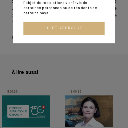
de janvier 2016 à décembre 2022. Ancien élève de
l’objet de restrictions vis-à-vis de
Langues O’ (japonais), Marc-André Poirier est titulaire
certaines personnes ou de résidents de
certains pays.
d’un MBA de HEC Paris. Il est diplômé du Corporate
Director Program (CDC) de la Harvard Business School.
LU ET APPROUVÉ
14 décembre 2022
À lire aussi
11.06.26
12.06.25