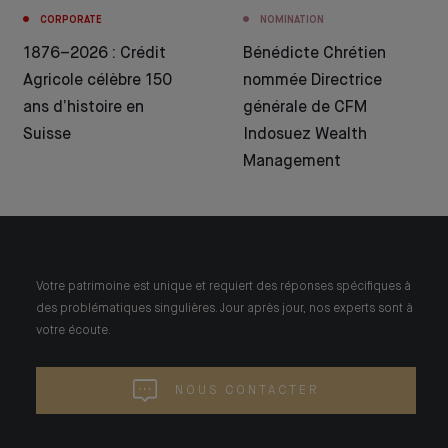
CORPORATE
NOMINATION
1876–2026 : Crédit
Bénédicte Chrétien
Agricole célèbre 150
nommée Directrice
ans d’histoire en
générale de CFM
Suisse
Indosuez Wealth
Management
Votre patrimoine est unique et requiert des réponses spécifiques à
des problématiques singulières. Jour après jour, nos experts sont à
votre écoute.
NOUS CONTACTER