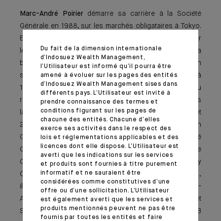
Marc-André Poirier
démarre sa carrière à la Société
Générale en 1988, sur les marchés obligataires à Tokyo.
En 1990, il est transféré à New York pour y développer
Du fait de la dimension internationale
les activités obligataires et produits dérivés de la
d’Indosuez Wealth Management,
banque. Entre 1994 et 1996, il occupe une fonction
l’Utilisateur est informé qu’il pourra être
similaire sur la zone Asie, basé à Hong Kong. De 1996 à
amené à évoluer sur les pages des entités
d’Indosuez Wealth Management sises dans
1998, de retour à New York, il devient Adjoint du
différents pays. L’Utilisateur est invité à
responsable des marchés. En 1998, il est détaché dans
prendre connaissance des termes et
conditions figurant sur les pages de
la division action de SG Cowen Securities. Entre 1999 et
chacune des entités. Chacune d’elles
2002, il occupe le poste de CEO de SG Securities en
exerce ses activités dans le respect des
Corée puis devient Responsable pays de la Société
lois et réglementations applicables et des
licences dont elle dispose. L’Utilisateur est
Générale en Chine (2002-2007). Il rejoint le groupe
averti que les indications sur les services
Crédit Agricole en 2007, en tant que Senior Country
et produits sont fournies à titre purement
informatif et ne sauraient être
Officer de Crédit Agricole CIB Japon. En septembre 2011,
considérées comme constitutives d’une
il devient Senior Regional Officer Asie-Pacifique. Marc-
offre ou d’une sollicitation. L’Utilisateur
André Poirier est Senior Regional Officer Amériques et
est également averti que les services et
produits mentionnés peuvent ne pas être
Senior Country Officer Etats-Unis de Crédit Agricole CIB
fournis par toutes les entités et faire