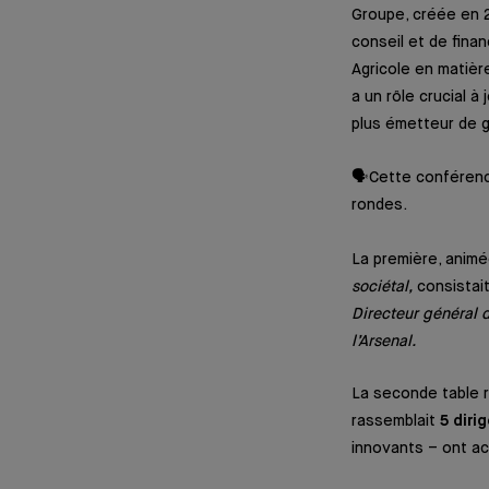
Groupe, créée en 
conseil et de fina
Agricole en matièr
a un rôle crucial à
plus émetteur de g
🗣Cette conférence
rondes.
La première, anim
sociétal
,
consistait
Directeur général 
l’Arsenal.
La seconde table 
rassemblait
5 diri
innovants – ont a