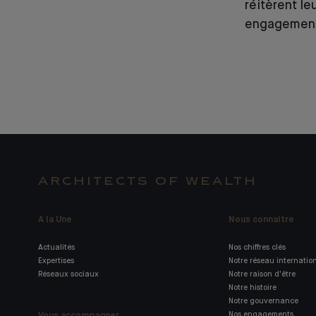
réitèrent le
engagemen
ARCHITECTS OF WEALTH
A la Une
Nous connaître
Actualités
Nos chiffres clés
Expertises
Notre réseau internatio
Réseaux sociaux
Notre raison d'être
Notre histoire
Notre gouvernance
Vous accompagner
Nos engagements