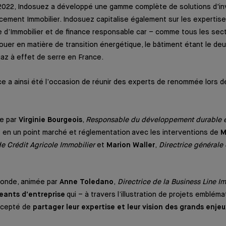
2022, Indosuez a développé une gamme complète de solutions d'in
ncement Immobilier. Indosuez capitalise également sur les expertis
e d’Immobilier et de finance responsable car – comme tous les secte
 jouer en matière de transition énergétique, le bâtiment étant le d
az à effet de serre en France.
 a ainsi été l’occasion de réunir des experts de renommée lors d
ée par
Virginie Bourgeois
,
Responsable du développement durable e
 en un point marché et réglementation avec les interventions de
M
de Crédit Agricole Immobilier
et
Marion Waller
,
Directrice générale 
ronde, animée par
Anne Toledano
,
Directrice de la Business Line I
geants d’entreprise
qui – à travers l’illustration de projets emblém
ccepté de
partager leur expertise et leur vision des grands enje