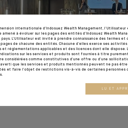
imension internationale d’Indosuez Wealth Management, l’Utilisateur
tre amené à évoluer sur les pages des entités d’Indosuez Wealth Man
 pays. L’Utilisateur est invité à prendre connaissance des termes et 
s pages de chacune des entités. Chacune d’elles exerce ses activités
s et réglementations applicables et des licences dont elle dispose. L
indications sur les services et produits sont fournies à titre puremen
re considérées comme constitutives d’une offre ou d’une sollicitation
averti que les services et produits mentionnés peuvent ne pas être 
tés et faire l’objet de restrictions vis-à-vis de certaines personnes 
s.
LU ET APP