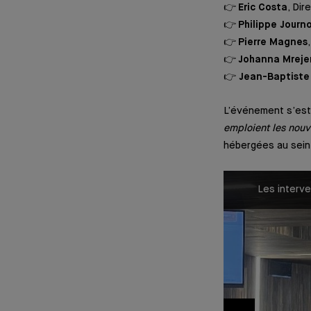
👉
Eric Costa
, Dir
👉
Philippe Journ
👉
Pierre Magnes
👉
Johanna Mreje
👉
Jean-Baptiste 
L’événement s’est 
emploient les nouv
hébergées au sei
ptiste Pietri, Marc Oppenheim, Anne
Les interve
 Magnes