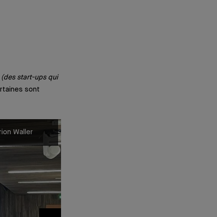
(des start-ups qui
rtaines sont
rion Waller
De gauche à droite : Anne Toledano, Eric
Baptiste Pietri, Pierre Magnes