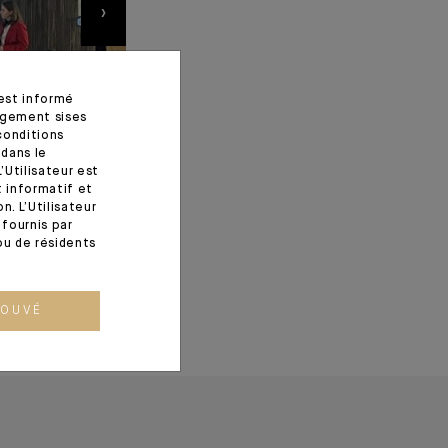
›
 est informé
agement sises
conditions
 dans le
’Utilisateur est
t informatif et
. L’Utilisateur
fournis par
ou de résidents
ROUVÉ