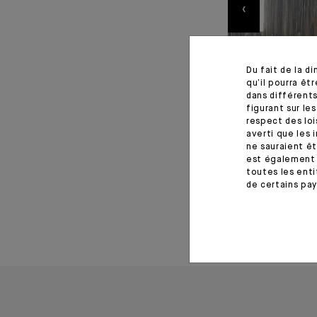
‹
Du fait de la d
qu’il pourra ê
dans différents
figurant sur le
respect des loi
averti que les 
ne sauraient êt
est également 
toutes les enti
de certains pay
05 décembre 2023