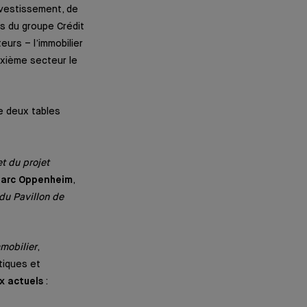
vestissement, de
es du groupe Crédit
urs – l’immobilier
euxième secteur le
e deux tables
t du projet
arc Oppenheim
,
du Pavillon de
mmobilier
,
atiques et
ux actuels
: