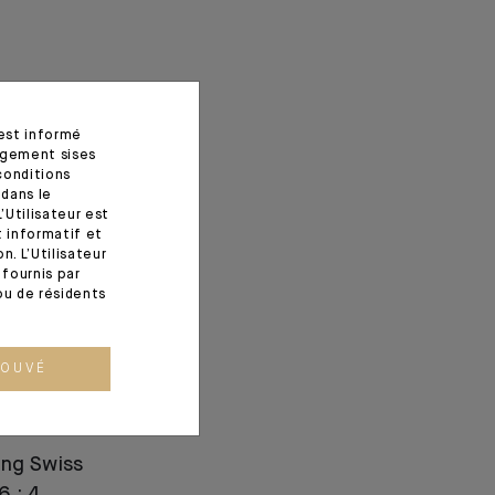
 est informé
agement sises
conditions
 dans le
’Utilisateur est
t informatif et
. L’Utilisateur
fournis par
ou de résidents
ROUVÉ
ing Swiss