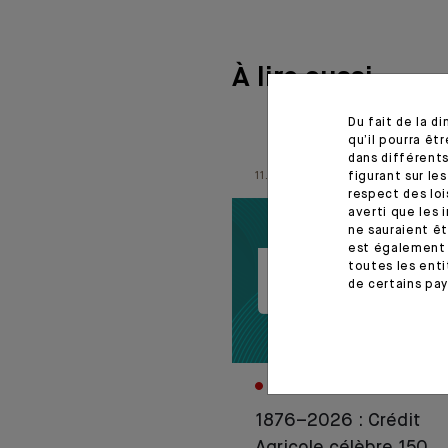
À lire aussi
Du fait de la d
qu’il pourra ê
dans différents
figurant sur le
11.06.26
respect des loi
averti que les 
ne sauraient êt
est également 
toutes les enti
de certains pay
CORPORATE
1876–2026 : Crédit