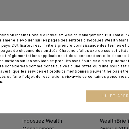
imension internationale d’Indosuez Wealth Management, l’Utilisateur
tre amené à évoluer sur les pages des entités d’Indosuez Wealth Man
 pays. L’Utilisateur est invité à prendre connaissance des termes et 
s pages de chacune des entités. Chacune d’elles exerce ses activités
20.03.26
06.02.26
s et réglementations applicables et des licences dont elle dispose. L
indications sur les services et produits sont fournies à titre puremen
re considérées comme constitutives d’une offre ou d’une sollicitation
averti que les services et produits mentionnés peuvent ne pas être 
tés et faire l’objet de restrictions vis-à-vis de certaines personnes 
s.
LU ET APP
RÉCOMPENSES
RÉCOMPENSES
Indosuez Wealth
WealthBrief