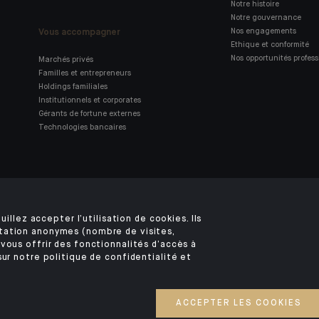
Notre histoire
Notre gouvernance
Vous accompagner
Nos engagements
Ethique et conformité
Nos opportunités profess
Marchés privés
Familles et entrepreneurs
Holdings familiales
Institutionnels et corporates
Gérants de fortune externes
Technologies bancaires
Retrouvez notre application
mobile Indosuez
uillez accepter l’utilisation de cookies. Ils
tation anonymes (nombre de visites,
vous offrir des fonctionnalités d’accès à
sur notre politique de confidentialité et
MENTIONS LÉGALES
SÉCURITÉ
VOS DONNÉES PERSONNELLES
COOKIES
©2026 CA Indosuez
ACCEPTER LES COOKIES