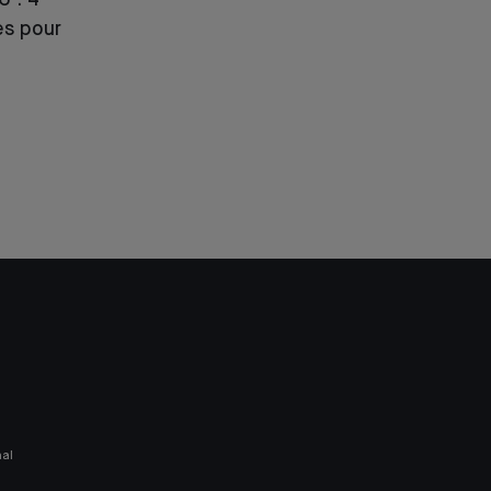
 : 4
s pour
nal