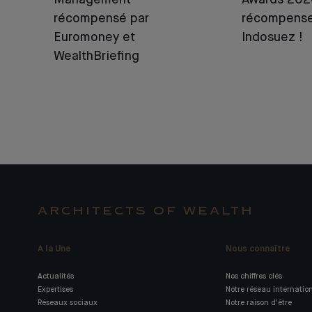
Management
Awards 2026
récompensé par
récompense
Euromoney et
Indosuez !
WealthBriefing
ARCHITECTS OF WEALTH
A la Une
Nous connaître
Actualités
Nos chiffres clés
Expertises
Notre réseau internatio
Réseaux sociaux
Notre raison d'être