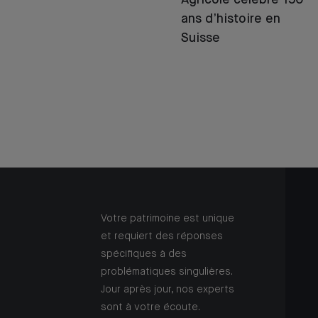
Agricole célèbre 150
ans d’histoire en
Suisse
Votre patrimoine est unique
et requiert des réponses
spécifiques à des
problématiques singulières.
Jour après jour, nos experts
sont à votre écoute.