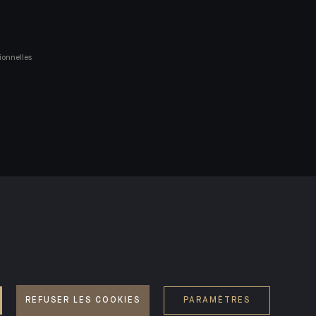
ionnelles
ACCESSIBILITÉ : NON CONFORME
REFUSER LES COOKIES
PARAMÈTRES