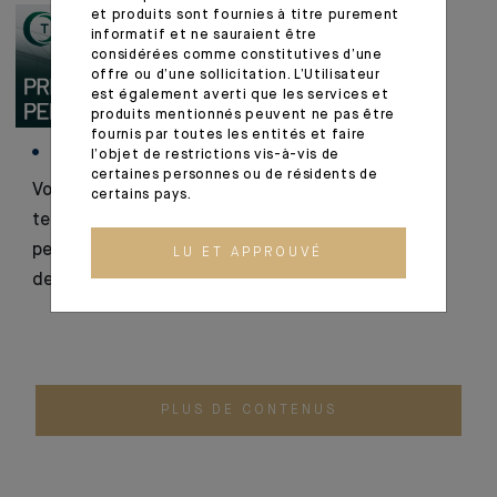
et produits sont fournies à titre purement
informatif et ne sauraient être
considérées comme constitutives d’une
offre ou d’une sollicitation. L’Utilisateur
est également averti que les services et
produits mentionnés peuvent ne pas être
fournis par toutes les entités et faire
MARKET VIEWS
MARKET VIEWS
l’objet de restrictions vis-à-vis de
certaines personnes ou de résidents de
Volatilité des marchés
Conflit au Moyen-
certains pays.
technologiques : une
Orient & situation en
perspective sur l’essor
Iran: notre analyse &
LU ET APPROUVÉ
de l’IA
scénarios possibles
PLUS DE CONTENUS