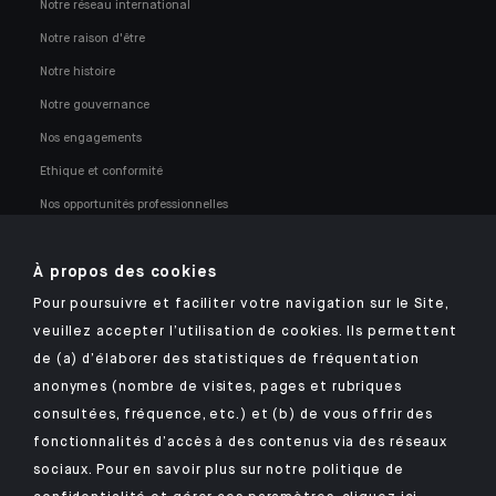
Notre réseau international
Notre raison d'être
Notre histoire
Notre gouvernance
Nos engagements
Ethique et conformité
Nos opportunités professionnelles
À propos des cookies
Pour poursuivre et faciliter votre navigation sur le Site,
veuillez accepter l’utilisation de cookies. Ils permettent
Retrouvez notre application mobile Indosuez
de (a) d’élaborer des statistiques de fréquentation
anonymes (nombre de visites, pages et rubriques
consultées, fréquence, etc.) et (b) de vous offrir des
fonctionnalités d’accès à des contenus via des réseaux
MENTIONS LÉGALES
sociaux. Pour en savoir plus sur notre politique de