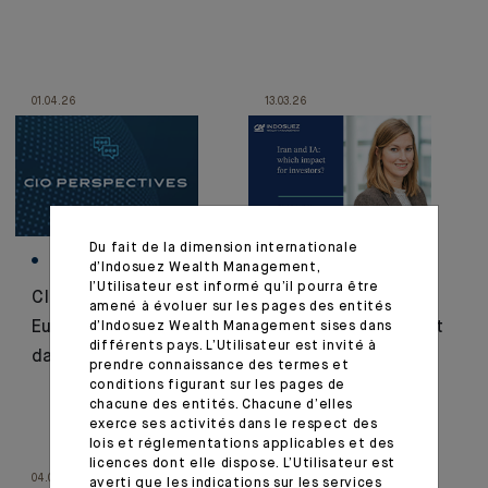
01.04.26
13.03.26
Du fait de la dimension internationale
MARKET VIEWS
MARKET VIEWS
d’Indosuez Wealth Management,
l’Utilisateur est informé qu’il pourra être
CIO PERSPECTIVES :
Chaises musicales :
amené à évoluer sur les pages des entités
Europe : Prévisions
gagnants, perdants et
d’Indosuez Wealth Management sises dans
différents pays. L’Utilisateur est invité à
dans le brouillard
rotation de marché
prendre connaissance des termes et
conditions figurant sur les pages de
chacune des entités. Chacune d’elles
exerce ses activités dans le respect des
lois et réglementations applicables et des
licences dont elle dispose. L’Utilisateur est
04.03.26
02.03.26
averti que les indications sur les services