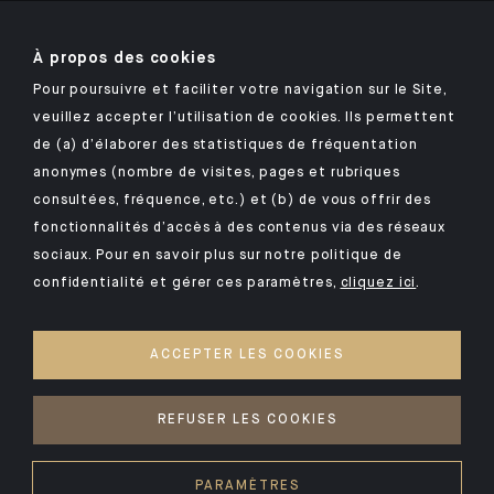
À propos des cookies
Pour poursuivre et faciliter votre navigation sur le Site,
veuillez accepter l’utilisation de cookies. Ils permettent
Retrouvez notre application mobile Indosuez
de (a) d’élaborer des statistiques de fréquentation
anonymes (nombre de visites, pages et rubriques
consultées, fréquence, etc.) et (b) de vous offrir des
fonctionnalités d’accès à des contenus via des réseaux
MENTIONS LÉGALES
sociaux. Pour en savoir plus sur notre politique de
confidentialité et gérer ces paramètres,
cliquez ici
.
SÉCURITÉ
VOS DONNÉES PERSONNELLES
ACCEPTER LES COOKIES
COOKIES
ACCESSIBILITÉ : NON CONFORME
REFUSER LES COOKIES
©2026 CA Indosuez
PARAMÈTRES