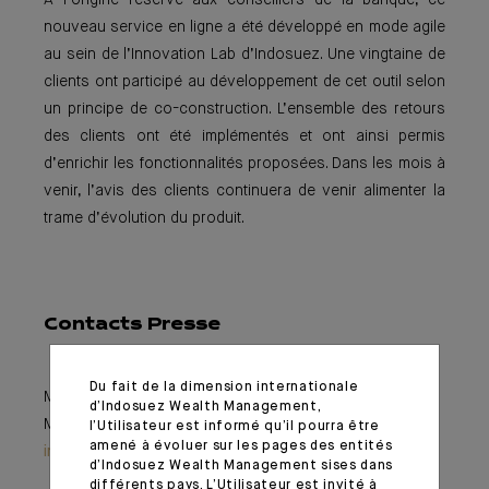
A l’origine réservé aux conseillers de la banque, ce
nouveau service en ligne a été développé en mode agile
au sein de l’Innovation Lab d’Indosuez. Une vingtaine de
clients ont participé au développement de cet outil selon
un principe de co-construction. L’ensemble des retours
des clients ont été implémentés et ont ainsi permis
d’enrichir les fonctionnalités proposées. Dans les mois à
venir, l’avis des clients continuera de venir alimenter la
trame d’évolution du produit.
Contacts Presse
Du fait de la dimension internationale
Melinda Raverdy,
melinda.raverdy@ca-indosuez.ch
d’Indosuez Wealth Management,
Morgane Le Boursicaud,
morgane.leboursicaud@ca-
l’Utilisateur est informé qu’il pourra être
amené à évoluer sur les pages des entités
indosuez.com
d’Indosuez Wealth Management sises dans
différents pays. L’Utilisateur est invité à