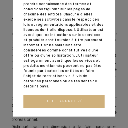
prendre connaissance des termes et
conditions figurant sur les pages de
chacune des entités. Chacune d’elles
À propos d’Indosuez Wealth Management
exerce ses activités dans le respect des
lois et réglementations applicables et des
licences dont elle dispose. L’Utilisateur est
Indosuez Wealth Management est la marque mondiale de
averti que les indications sur les services
ème
et produits sont fournies à titre purement
gestion de fortune du Groupe Crédit Agricole, 10
informatif et ne sauraient être
banque au monde par le bilan (The Banker 2022).
considérées comme constitutives d’une
Façonné par plus de 145 ans d’expérience dans
offre ou d’une sollicitation. L’Utilisateur
est également averti que les services et
l’accompagnement de familles et d’entrepreneurs du
produits mentionnés peuvent ne pas être
monde entier, Indosuez Wealth Management propose
fournis par toutes les entités et faire
l’objet de restrictions vis-à-vis de
une approche sur mesure permettant à chacun de ses
certaines personnes ou de résidents de
clients de préserver et développer son patrimoine au
certains pays.
plus près de ses aspirations. Dotées d’une vision
globale, ses équipes apportent conseils experts et
LU ET APPROUVÉ
service d’exception sur l’un des plus larges spectres du
métier, pour la gestion du patrimoine privé comme
professionnel.
Distingué pour sa dimension à la fois humaine et