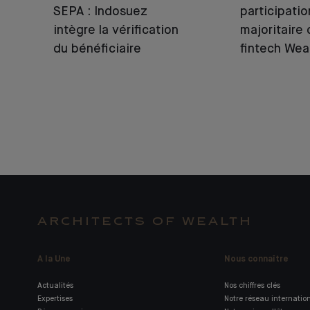
SEPA : Indosuez
participatio
intègre la vérification
majoritaire 
du bénéficiaire
fintech Wea
ARCHITECTS OF WEALTH
A la Une
Nous connaître
Actualités
Nos chiffres clés
Expertises
Notre réseau internatio