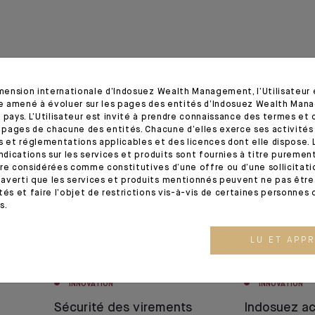
imension internationale d’Indosuez Wealth Management, l’Utilisateur
tre amené à évoluer sur les pages des entités d’Indosuez Wealth Man
 pays. L’Utilisateur est invité à prendre connaissance des termes et 
s pages de chacune des entités. Chacune d’elles exerce ses activités
11.09.25
26.01.23
s et réglementations applicables et des licences dont elle dispose. L
indications sur les services et produits sont fournies à titre puremen
re considérées comme constitutives d’une offre ou d’une sollicitation
averti que les services et produits mentionnés peuvent ne pas être 
tés et faire l’objet de restrictions vis-à-vis de certaines personnes 
s.
LU ET APP
INNOVATION
INNOVATION
Sécurité des virements
Indosuez ac