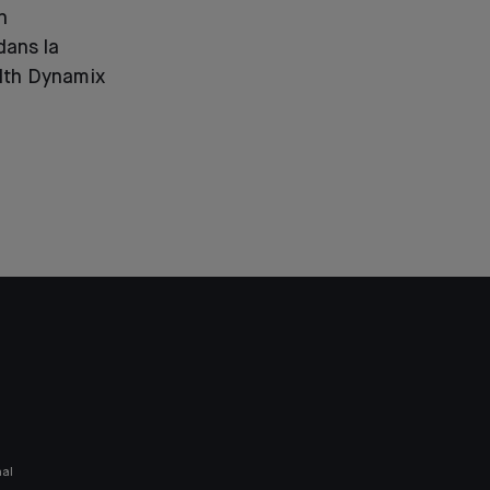
n
dans la
lth Dynamix
nal