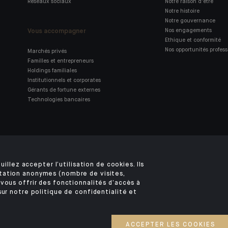
Réseaux sociaux
Notre raison d'être
Notre histoire
Notre gouvernance
Vous accompagner
Nos engagements
Ethique et conformité
Nos opportunités profess
Marchés privés
Familles et entrepreneurs
Holdings familiales
Institutionnels et corporates
Gérants de fortune externes
Technologies bancaires
Retrouvez notre application
mobile Indosuez
uillez accepter l’utilisation de cookies. Ils
tation anonymes (nombre de visites,
vous offrir des fonctionnalités d’accès à
sur notre politique de confidentialité et
MENTIONS LÉGALES
SÉCURITÉ
VOS DONNÉES PERSONNELLES
COOKIES
©2026 CA Indosuez
ACCEPTER LES COOKIES