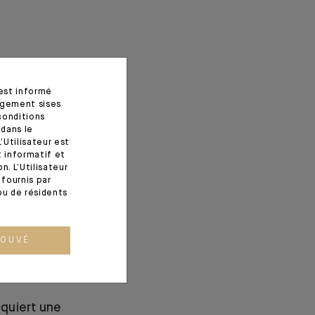
 est informé
agement sises
conditions
 dans le
’Utilisateur est
t informatif et
. L’Utilisateur
fournis par
ou de résidents
ROUVÉ
quiert une