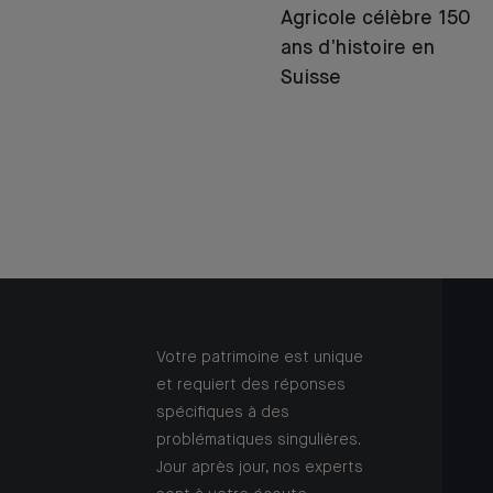
Agricole célèbre 150
ans d’histoire en
Suisse
Votre patrimoine est unique
et requiert des réponses
spécifiques à des
problématiques singulières.
Jour après jour, nos experts