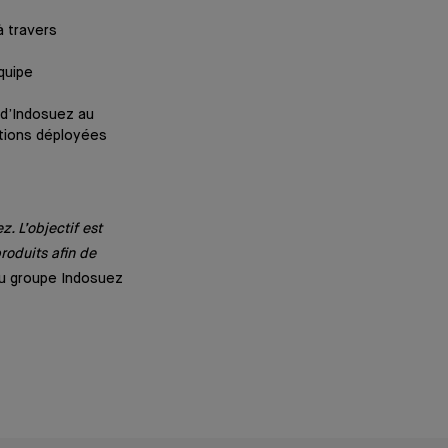
à travers
quipe
 d’Indosuez au
utions déployées
. L’objectif est
oduits afin de
du groupe Indosuez