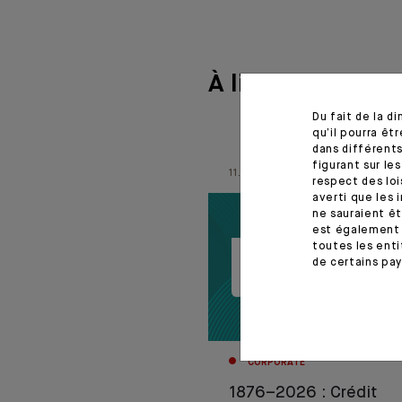
À lire aussi
Du fait de la d
qu’il pourra ê
dans différents
figurant sur le
11.06.26
respect des loi
averti que les 
ne sauraient êt
est également 
toutes les enti
de certains pay
CORPORATE
1876–2026 : Crédit