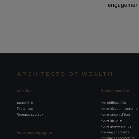
engagemen
ARCHITECTS OF WEALTH
A la Une
Nous connaître
Actualités
Nos chiffres clés
Expertises
Notre réseau internatio
Réseaux sociaux
Notre raison d'être
Notre histoire
Notre gouvernance
Vous accompagner
Nos engagements
Ethique et conformité