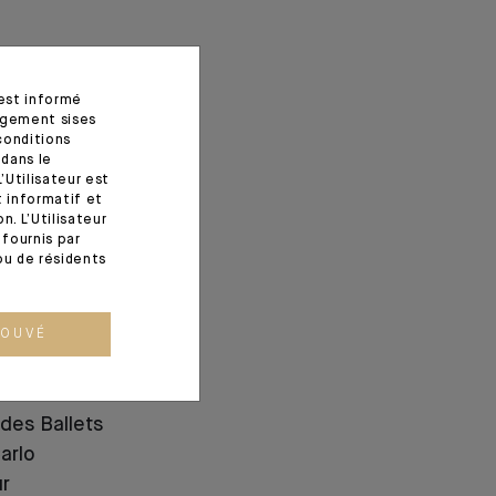
 est informé
agement sises
conditions
 dans le
’Utilisateur est
t informatif et
. L’Utilisateur
fournis par
ou de résidents
ROUVÉ
ez & la
des Ballets
arlo
ur