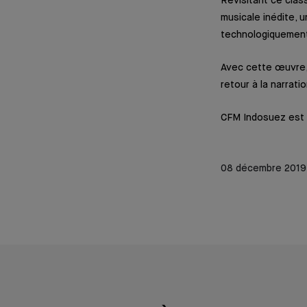
Revisitant ce clas
musicale inédite, u
technologiquemen
Avec cette œuvre,
retour à la narrati
CFM Indosuez est h
08 décembre 2019