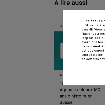
À lire aussi
Du fait de la d
qu’il pourra ê
11.06.26
dans différents
figurant sur le
respect des loi
averti que les 
ne sauraient êt
est également 
toutes les enti
de certains pay
CORPORATE
1876–2026 : Crédit
Agricole célèbre 150
ans d’histoire en
Suisse