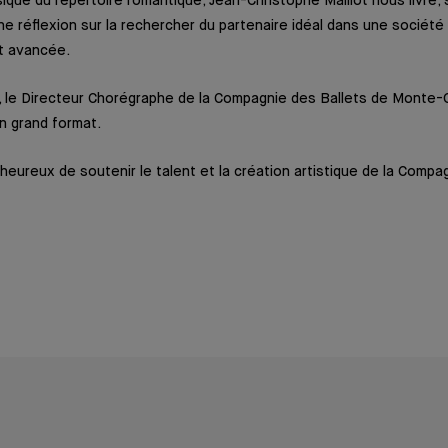
sique du répertoire romantique, Jean-Christophe Maillot nous livre, 
ne réflexion sur la rechercher du partenaire idéal dans une société
t avancée.
 le Directeur Chorégraphe de la Compagnie des Ballets de Monte-C
on grand format.
eureux de soutenir le talent et la création artistique de la Compa