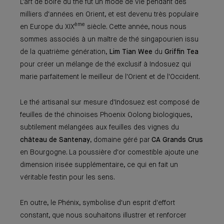
L'art de boire du thé fut un mode de vie pendant des
milliers d'années en Orient, et est devenu très populaire
ème
en Europe du XIX
siècle. Cette année, nous nous
sommes associés à un maître de thé singapourien issu
de la quatrième génération,
Lim Tian Wee
du
Griffin Tea
pour créer un mélange de thé exclusif à Indosuez qui
marie parfaitement le meilleur de l'Orient et de l'Occident.
Le thé artisanal sur mesure d'Indosuez est composé de
feuilles de thé chinoises Phoenix Oolong biologiques,
subtilement mélangées aux feuilles des vignes du
château de Santenay
, domaine géré par
CA Grands Crus
en Bourgogne. La poussière d'or comestible ajoute une
dimension irisée supplémentaire, ce qui en fait un
véritable festin pour les sens.
En outre, le Phénix, symbolise d'un esprit d'effort
constant, que nous souhaitons illustrer et renforcer