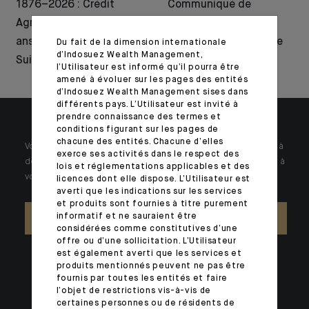
1876–2026 : Crédit
Communiqué de
Agricole célèbre 150
presse : lancement
ans d’histoire en
d’une nouvelle gamme
Du fait de la dimension internationale
d’Indosuez Wealth Management,
Suisse
d’ETF actifs
l’Utilisateur est informé qu’il pourra être
amené à évoluer sur les pages des entités
d’Indosuez Wealth Management sises dans
différents pays. L’Utilisateur est invité à
prendre connaissance des termes et
conditions figurant sur les pages de
chacune des entités. Chacune d’elles
Votre patrimoine est unique et requiert des réponses spécifiques à
exerce ses activités dans le respect des
des problématiques singulières. Jour après jour, nos experts sont à
lois et réglementations applicables et des
votre écoute.
licences dont elle dispose. L’Utilisateur est
averti que les indications sur les services
et produits sont fournies à titre purement
informatif et ne sauraient être
NOUS CONTACTER
considérées comme constitutives d’une
offre ou d’une sollicitation. L’Utilisateur
est également averti que les services et
produits mentionnés peuvent ne pas être
fournis par toutes les entités et faire
l’objet de restrictions vis-à-vis de
certaines personnes ou de résidents de