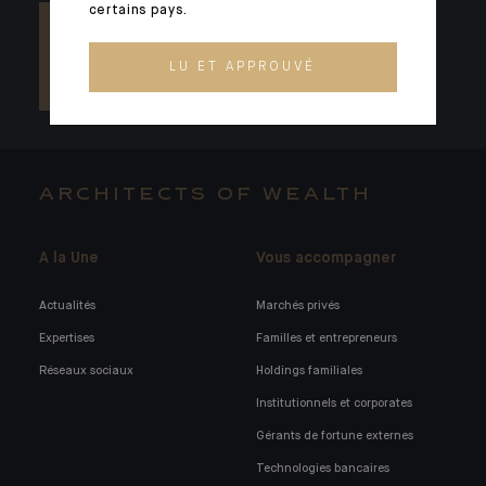
certains pays.
LU ET APPROUVÉ
ARCHITECTS OF WEALTH
A la Une
Vous accompagner
Actualités
Marchés privés
Expertises
Familles et entrepreneurs
Réseaux sociaux
Holdings familiales
Institutionnels et corporates
Gérants de fortune externes
Technologies bancaires