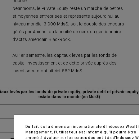
bourse.
Néanmoins, le Private Equity reste un marché de petites
et moyennes entreprises et représente aujourd'hui au
niveau mondial 3 000 Mds$, soit le double des encours
gérés par Amundi ou la moitié de ceux du gestionnaire
d’actifs américain BlackRock.
Au 1er semestre, les capitaux levés par les fonds de
capital investissement et de dette privée auprès des
investisseurs ont atteint 662 Mds$.
Du fait de la dimension internationale d’Indosuez Wealt
Management, l’Utilisateur est informé qu’il pourra être
amené à évoluer sur les pages des entités d’Indosuez 