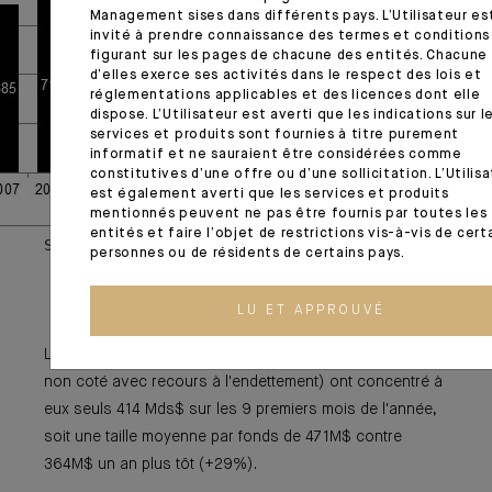
Management sises dans différents pays. L’Utilisateur es
invité à prendre connaissance des termes et conditions
figurant sur les pages de chacune des entités. Chacune
d’elles exerce ses activités dans le respect des lois et
réglementations applicables et des licences dont elle
dispose. L’Utilisateur est averti que les indications sur l
services et produits sont fournies à titre purement
informatif et ne sauraient être considérées comme
constitutives d’une offre ou d’une sollicitation. L’Utilis
est également averti que les services et produits
mentionnés peuvent ne pas être fournis par toutes les
entités et faire l’objet de restrictions vis-à-vis de cert
Source : Prequin, juillet 2019
personnes ou de résidents de certains pays.
LU ET APPROUVÉ
Les fonds LBO (fonds investissant au capital de sociétés
non coté avec recours à l'endettement) ont concentré à
eux seuls 414 Mds$ sur les 9 premiers mois de l'année,
soit une taille moyenne par fonds de 471M$ contre
364M$ un an plus tôt (+29%).