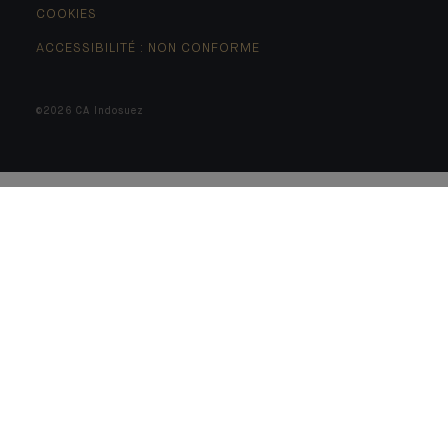
COOKIES
ACCESSIBILITÉ : NON CONFORME
©2026 CA Indosuez