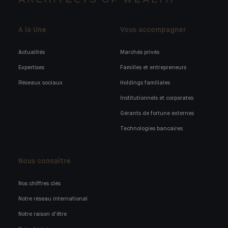
ARCHITECTS OF WEALTH
A la Une
Vous accompagner
Actualités
Marchés privés
Expertises
Familles et entrepreneurs
Réseaux sociaux
Holdings familiales
Institutionnels et corporates
Gérants de fortune externes
Technologies bancaires
Nous connaître
Nos chiffres clés
Notre réseau international
Notre raison d'être