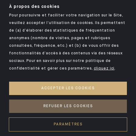
À propos des cookies
Pour poursuivre et faciliter votre navigation sur le Site,
veuillez accepter l’utilisation de cookies. Ils permettent
Retrouvez notre application mobile Indosuez
de (a) d’élaborer des statistiques de fréquentation
anonymes (nombre de visites, pages et rubriques
consultées, fréquence, etc.) et (b) de vous offrir des
fonctionnalités d’accès à des contenus via des réseaux
MENTIONS LÉGALES
sociaux. Pour en savoir plus sur notre politique de
confidentialité et gérer ces paramètres,
cliquez ici
.
SÉCURITÉ
VOS DONNÉES PERSONNELLES
ACCEPTER LES COOKIES
COOKIES
ACCESSIBILITÉ : NON CONFORME
REFUSER LES COOKIES
©2026 CA Indosuez
PARAMÈTRES