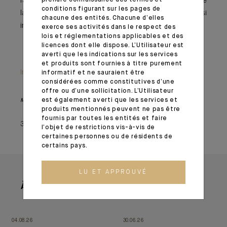
face aux hausses de taux. La bonne nouvelle, c’est que
conditions figurant sur les pages de
la volatilité devrait offrir des points d’entrée quasi
chacune des entités. Chacune d’elles
introuvables en 2021.
exerce ses activités dans le respect des
lois et réglementations applicables et des
licences dont elle dispose. L’Utilisateur est
averti que les indications sur les services
et produits sont fournies à titre purement
Information importante
informatif et ne sauraient être
considérées comme constitutives d’une
offre ou d’une sollicitation. L’Utilisateur
est également averti que les services et
Monthly House View, paru le 21/01/2022 – Extrait de l'Editorial
produits mentionnés peuvent ne pas être
fournis par toutes les entités et faire
31 janvier 2022
l’objet de restrictions vis-à-vis de
certaines personnes ou de résidents de
certains pays.
LU ET APPROUVÉ
À lire aussi
04.08.26
30.06.26