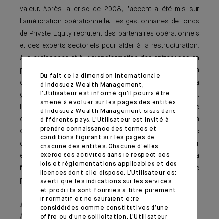
valeur. Après la crise de 2008, l’accent a été mis sur
l’amélioration opérationnelle. Les gestionnaires de fonds
de Private Equity recrutent des partenaires opérationnels
et des experts sectoriels pour aider à la restructuration,
à la croissance et à la transformation des entreprises en
portefeuille. La transforma­tion stratégique, y compris la
Du fait de la dimension internationale
digitalisation, la délocalisation de la production, la
d’Indosuez Wealth Management,
l’Utilisateur est informé qu’il pourra être
gestion de la trésorerie, la continuité opérationnelle et
amené à évoluer sur les pages des entités
l’identification des nouvelles habitudes de
d’Indosuez Wealth Management sises dans
consommation sont les clés du succès. L’impact de la
différents pays. L’Utilisateur est invité à
prendre connaissance des termes et
COVID persistera pendant un certain temps. À la lumière
conditions figurant sur les pages de
des défis à venir, le Private Equity continuera à s’adapter
chacune des entités. Chacune d’elles
et à évoluer. L’esprit d’entreprise, la nature résiliente et la
exerce ses activités dans le respect des
lois et réglementations applicables et des
flexibilité permettront à l’industrie de survivre et de
licences dont elle dispose. L’Utilisateur est
prospérer.
averti que les indications sur les services
et produits sont fournies à titre purement
informatif et ne sauraient être
Le groupe Indosuez Wealth Management
considérées comme constitutives d’une
bénéficie de 20 ans d’expérience dans le domaine
offre ou d’une sollicitation. L’Utilisateur