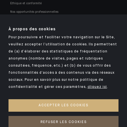
Ethique et conformité
Nos opportunités professionnelles
À propos des cookies
Pour poursuivre et faciliter votre navigation sur le Site,
veuillez accepter l’utilisation de cookies. Ils permettent
Retrouvez notre application mobile Indosuez
de (a) d’élaborer des statistiques de fréquentation
anonymes (nombre de visites, pages et rubriques
consultées, fréquence, etc.) et (b) de vous offrir des
fonctionnalités d’accès à des contenus via des réseaux
MENTIONS LÉGALES
sociaux. Pour en savoir plus sur notre politique de
confidentialité et gérer ces paramètres,
cliquez ici
.
SÉCURITÉ
VOS DONNÉES PERSONNELLES
ACCEPTER LES COOKIES
COOKIES
ACCESSIBILITÉ : NON CONFORME
REFUSER LES COOKIES