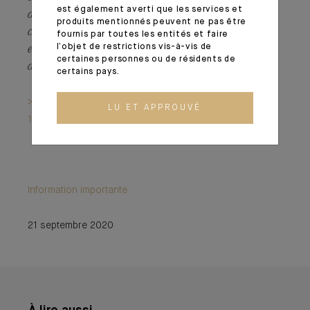
est également averti que les services et
des investissements de Private Equity. 25
produits mentionnés peuvent ne pas être
collaborateurs répartis dans 7 bureaux, dont 2
fournis par toutes les entités et faire
en Asie, gèrent plus de USD 5 milliards
l’objet de restrictions vis-à-vis de
certaines personnes ou de résidents de
d’investissements.
certains pays.
> L'interview est disponible ici (SPHERE, Indosuez,
LU ET APPROUVÉ
14/09/2020, pp. 42-43)
Information importante
21 septembre 2020