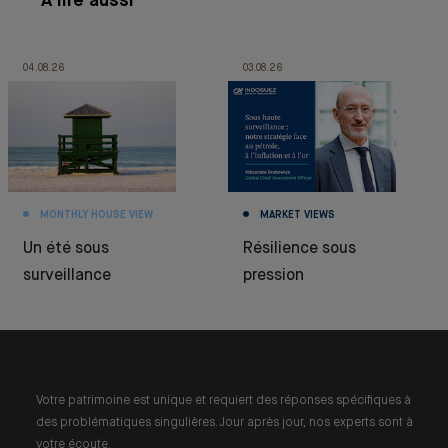
À lire aussi
04.08.26
03.08.26
MONTHLY HOUSE VIEW
MARKET VIEWS
Un été sous
Résilience sous
surveillance
pression
Votre patrimoine est unique et requiert des réponses spécifiques à
des problématiques singulières. Jour après jour, nos experts sont à
votre écoute.