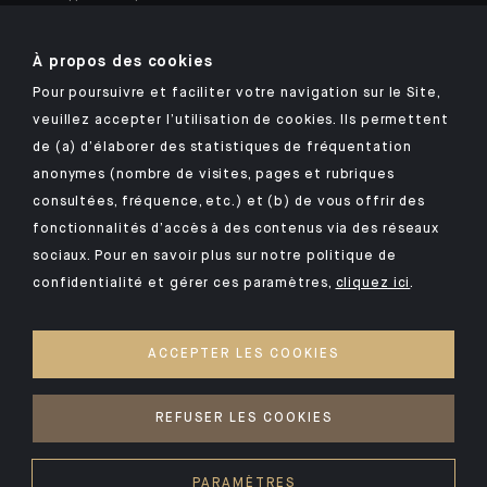
À propos des cookies
Pour poursuivre et faciliter votre navigation sur le Site,
veuillez accepter l’utilisation de cookies. Ils permettent
Retrouvez notre application mobile Indosuez
de (a) d’élaborer des statistiques de fréquentation
anonymes (nombre de visites, pages et rubriques
consultées, fréquence, etc.) et (b) de vous offrir des
fonctionnalités d’accès à des contenus via des réseaux
MENTIONS LÉGALES
sociaux. Pour en savoir plus sur notre politique de
confidentialité et gérer ces paramètres,
cliquez ici
.
SÉCURITÉ
VOS DONNÉES PERSONNELLES
ACCEPTER LES COOKIES
COOKIES
ACCESSIBILITÉ : NON CONFORME
REFUSER LES COOKIES
©2026 CA Indosuez
PARAMÈTRES