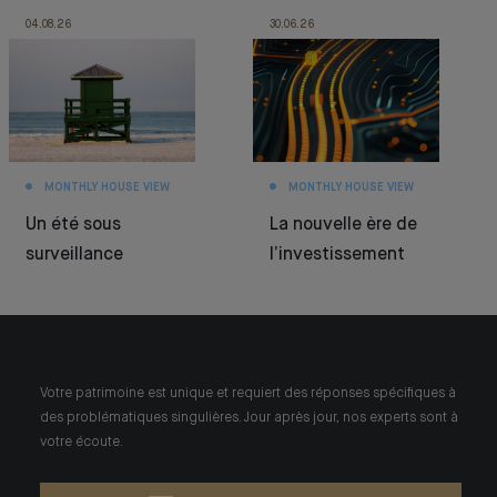
04.08.26
30.06.26
MONTHLY HOUSE VIEW
MONTHLY HOUSE VIEW
Un été sous
La nouvelle ère de
surveillance
l’investissement
Votre patrimoine est unique et requiert des réponses spécifiques à
des problématiques singulières. Jour après jour, nos experts sont à
votre écoute.