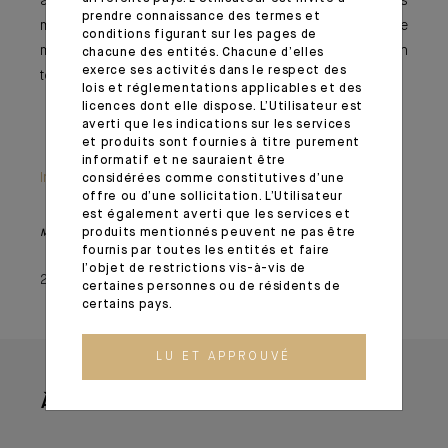
actions. C’est l’avenir qui nous dira si la hausse des
prendre connaissance des termes et
marchés qui a suivi l’inflation d’octobre était justifiée
conditions figurant sur les pages de
mais à notre sens il est encore tôt pour parier sur un
chacune des entités. Chacune d’elles
exerce ses activités dans le respect des
tournant de la Fed dès cette fin d’année.
lois et réglementations applicables et des
licences dont elle dispose. L’Utilisateur est
averti que les indications sur les services
et produits sont fournies à titre purement
informatif et ne sauraient être
Information importante
considérées comme constitutives d’une
offre ou d’une sollicitation. L’Utilisateur
est également averti que les services et
produits mentionnés peuvent ne pas être
Monthly House View, paru le 18/11/2022 – Extrait de l'Editorial
fournis par toutes les entités et faire
l’objet de restrictions vis-à-vis de
25 novembre 2022
certaines personnes ou de résidents de
certains pays.
LU ET APPROUVÉ
À lire aussi