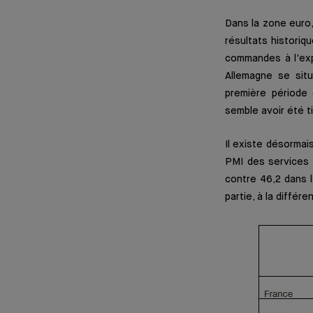
Dans la zone euro,
résultats historiq
commandes à l'exp
Allemagne se sit
première période 
semble avoir été t
Il existe désormai
PMI des services 
contre 46,2 dans l
partie, à la diffé