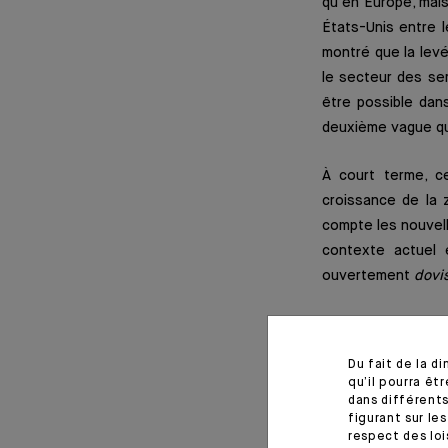
qu'en Europe, mais
États-Unis entre l
montré que la levé
le secteur des ser
être possible dan
deuxième vague qui
À court terme, c
croissance de la
compte les nouvel
contexte actuel 
ouvertement
dovi
Du fait de la d
qu’il pourra ê
dans différents
figurant sur le
respect des loi