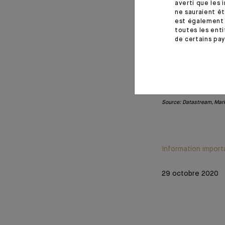
averti que les 
ne sauraient êt
est également 
toutes les enti
de certains pay
Source: Datastream, Mar
Information import
29 octobre 2020