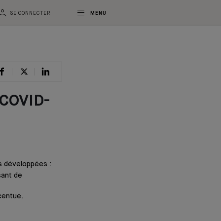
SE CONNECTER
MENU
 COVID-
s développées :
sant de
ccentue.