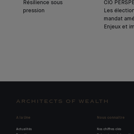
Résilience sous
CIO PERSPE
pression
Les électio
mandat amér
Enjeux et i
ARCHITECTS OF WEALTH
A la Une
Nous connaître
Actualités
Nos chiffres clés