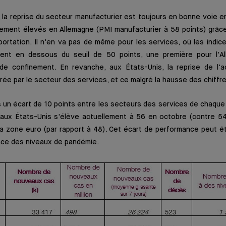
 la reprise du secteur manufacturier est toujours en bonne voie 
uement élevés en Allemagne (PMI manufacturier à 58 points) grâce
ortation. Il n'en va pas de même pour les services, où les indic
uent en dessous du seuil de 50 points, une première pour l'Al
de confinement. En revanche, aux États-Unis, la reprise de l'a
irée par le secteur des services, et ce malgré la hausse des chiffr
s un écart de 10 points entre les secteurs des services de chaque c
aux États-Unis s'élève actuellement à 56 en octobre (contre 5
a zone euro (par rapport à 48). Cet écart de performance peut êt
rence des niveaux de pandémie.