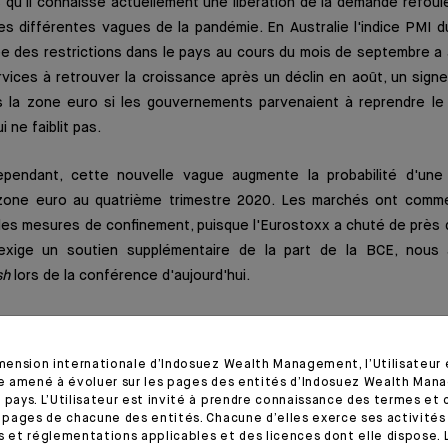
 qu'il connaisse actuellement une libération de la demande refou
es différentes vagues de la pandémie. En Australie l'indice PMI 
e des restrictions dans le pays au cours du mois de septembre a a
vices à retrouver la croissance après un déclin en août, un signe
s la zone euro si les gouvernements parvenaient à reprendre le
 ne faiblit pas.
ependant, cette nouvelle vague augmente la probabilité d'une 
 zone euro au quatrième trimestre 2020. Les marchés ont comm
les mesures de confinement, puisque l'Eurostoxx a chuté de près 
exige un soutien supplémentaire de la part de la BCE, nous
sh
lors de la conférence d'aujourd'hui.
imension internationale d’Indosuez Wealth Management, l’Utilisateur
tre amené à évoluer sur les pages des entités d’Indosuez Wealth Man
 pays. L’Utilisateur est invité à prendre connaissance des termes et 
s pages de chacune des entités. Chacune d’elles exerce ses activités
s et réglementations applicables et des licences dont elle dispose. L