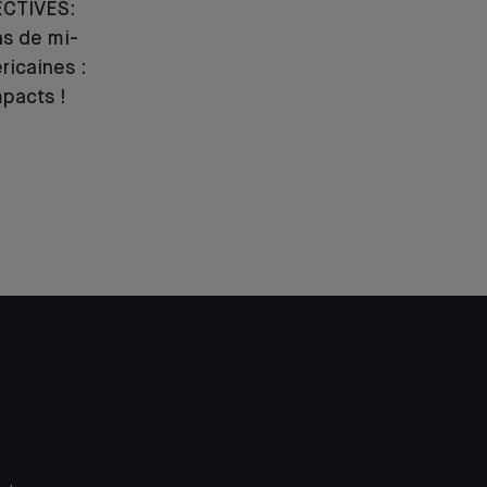
CTIVES:
ns de mi-
icaines :
mpacts !