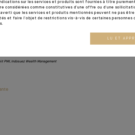
indications sur les services et produits sont fournies à titre puremen
re considérées comme constitutives d’une offre ou d’une sollicitation
averti que les services et produits mentionnés peuvent ne pas être 
tés et faire l’objet de restrictions vis-à-vis de certaines personnes 
s.
LU ET APP
kit PMI, Indosuez Wealth Management
ante