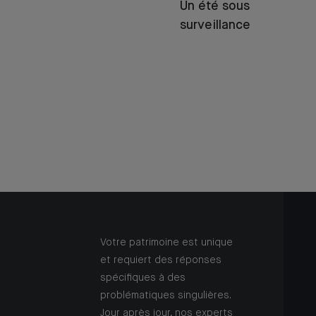
Un été sous
surveillance
Votre patrimoine est unique
et requiert des réponses
spécifiques à des
problématiques singulières.
Jour après jour, nos experts