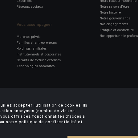
Expertises
Notre réseau internatio
Réseaux sociaux
Notre raison d'être
Notre histoire
Notre gouvernance
Vous accompagner
Nos engagements
Ethique et conformité
Nos opportunités profess
Marchés privés
Familles et entrepreneurs
Holdings familiales
Institutionnels et corporates
Gérants de fortune externes
Technologies bancaires
Retrouvez notre application
mobile Indosuez
uillez accepter l’utilisation de cookies. Ils
tation anonymes (nombre de visites,
vous offrir des fonctionnalités d’accès à
sur notre politique de confidentialité et
MENTIONS LÉGALES
SÉCURITÉ
VOS DONNÉES PERSONNELLES
COOKIES
©2026 CA Indosuez