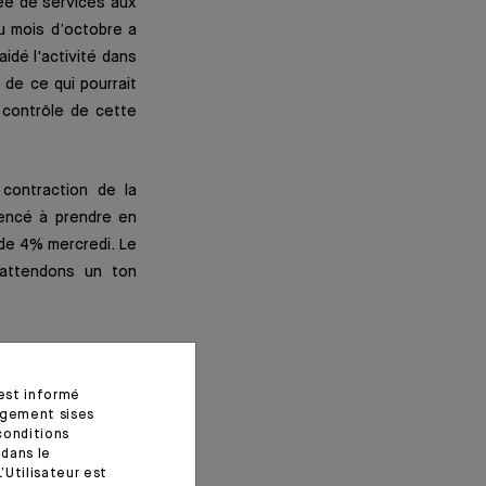
lée de services aux
du mois d’octobre a
idé l'activité dans
 de ce qui pourrait
 contrôle de cette
contraction de la
encé à prendre en
de 4% mercredi. Le
 attendons un ton
 est informé
agement sises
conditions
 dans le
’Utilisateur est