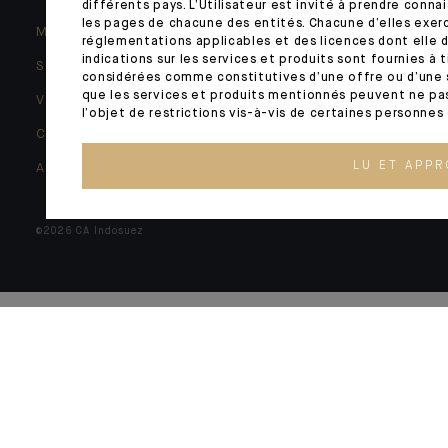
différents pays. L’Utilisateur est invité à prendre conn
les pages de chacune des entités. Chacune d’elles exerc
MENTIONS LÉGALES
réglementations applicables et des licences dont elle di
indications sur les services et produits sont fournies à
SÉCURITÉ
considérées comme constitutives d’une offre ou d’une so
que les services et produits mentionnés peuvent ne pas 
VOS DONNÉES PERSONNELLES
l’objet de restrictions vis-à-vis de certaines personnes
COOKIES
LU ET APP
ACCESSIBILITÉ : NON CONFORME
©2026 CA Indosuez