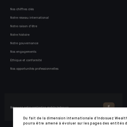
Nos chiffres clés
Notre réseau international
Notre raison d'être
Notre histoire
Notre gouvernance
Nos engagements
Ethique et conformité
Nos opportunités professionnelles
Retrouvez notre application mobile Indosuez
Du fait de la dimension internationale d’Indosuez Wealth
pourra être amené à évoluer sur les pages des entités