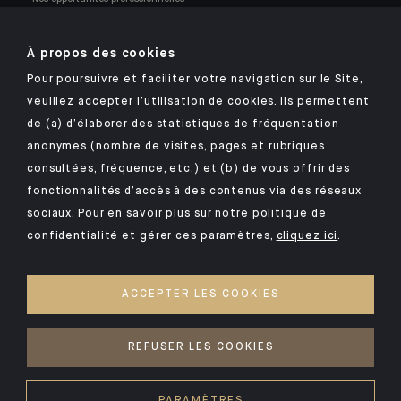
À propos des cookies
Pour poursuivre et faciliter votre navigation sur le Site,
veuillez accepter l’utilisation de cookies. Ils permettent
Retrouvez notre application mobile Indosuez
de (a) d’élaborer des statistiques de fréquentation
anonymes (nombre de visites, pages et rubriques
consultées, fréquence, etc.) et (b) de vous offrir des
fonctionnalités d’accès à des contenus via des réseaux
MENTIONS LÉGALES
sociaux. Pour en savoir plus sur notre politique de
confidentialité et gérer ces paramètres,
cliquez ici
.
SÉCURITÉ
VOS DONNÉES PERSONNELLES
ACCEPTER LES COOKIES
COOKIES
ACCESSIBILITÉ : NON CONFORME
REFUSER LES COOKIES
©2026 CA Indosuez