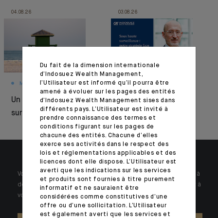
04.08.26
03.08.26
Du fait de la dimension internationale
d’Indosuez Wealth Management,
l’Utilisateur est informé qu’il pourra être
MONTHLY HOUSE VIEW
MARKET VIEWS
amené à évoluer sur les pages des entités
Un été sous
Résilience sous
d’Indosuez Wealth Management sises dans
différents pays. L’Utilisateur est invité à
surveillance
pression
prendre connaissance des termes et
conditions figurant sur les pages de
chacune des entités. Chacune d’elles
exerce ses activités dans le respect des
lois et réglementations applicables et des
licences dont elle dispose. L’Utilisateur est
averti que les indications sur les services
Votre patrimoine est unique et requiert des réponses spécifiques à
et produits sont fournies à titre purement
des problématiques singulières. Jour après jour, nos experts sont à
informatif et ne sauraient être
votre écoute.
considérées comme constitutives d’une
offre ou d’une sollicitation. L’Utilisateur
est également averti que les services et