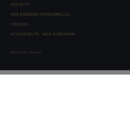
SÉCURITÉ
VOS DONNÉES PERSONNELLES
COOKIES
ACCESSIBILITÉ : NON CONFORME
©2026 CA Indosuez