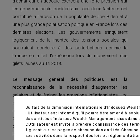
d'achat qui en découle exercent une forte pression sur
les gouvernements occidentaux ; ces deux facteurs ont
contribué à l'érosion de la popularité de Joe Biden et à
une plus grande polarisation politique en France lors des
dernières élections. Les gouvernements s'inquiètent
logiquement de la montée des tensions sociales qui
pourraient conduire à des perturbations comme la
France en a fait l'expérience lors du mouvement des
gilets jaunes au T4 2018.
Le message général des politiques est la
reconnaissance de la nécessité d'augmenter les
salaires et de freiner les pressions inflationnistes
; ce
dernier point constitue un changement dans la nature du
Du fait de la dimension internationale d’Indosuez Wea
message transmis par les gouvernements aux banques
l’Utilisateur est informé qu’il pourra être amené à évolu
centrales. Jusqu'à récemment, dans le cadre du modèle
des entités d’Indosuez Wealth Management sises dans d
L’Utilisateur est invité à prendre connaissance des ter
de «fiscal dominance », les gouvernements pressaient
figurant sur les pages de chacune des entités. Chacune 
les banques centrales de maintenir des politiques
ses activités dans le respect des lois et réglementatio