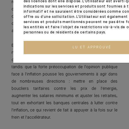
des licences dont elle dispose. L’Utilisateur est averti q
monétaires ultra-accommodantes pour soutenir la
indications sur les services et produits sont fournies à
croissance et assurer la soutenabilité de la dette par des
informatif et ne sauraient être considérées comme con
coûts de refinancement faibles. La nature de la pression
offre ou d’une sollicitation. L’Utilisateur est également
services et produits mentionnés peuvent ne pas être fo
des gouvernements sur les banques centrales semble
les entités et faire l’objet de restrictions vis-à-vis de 
aujourd'hui évoluer.
personnes ou de résidents de certains pays.
En effet, les niveaux élevés de croissance du PIB
LU ET APPROUVÉ
nominal cette année ont peut-être mis de côté la
question de la soutenabilité de la dette pour un temps,
tandis que la forte préoccupation de l'opinion publique
face à l'inflation pousse les gouvernements à agir dans
de nombreuses directions : mettre en place des
boucliers tarifaires contre les prix de l'énergie,
augmenter les salaires minimums et ajuster les retraites,
tout en exhortant les banques centrales à lutter contre
l'inflation, ce qui revient de fait à appuyer à la fois sur le
frein et l'accélérateur.