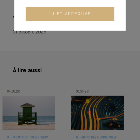
Important information
LU ET APPROUVÉ
Monthly House View, 22.09.2025. - Excerpt of the Editorial
01 octobre 2025
À lire aussi
04.08.26
30.06.26
MONTHLY HOUSE VIEW
MONTHLY HOUSE VIEW