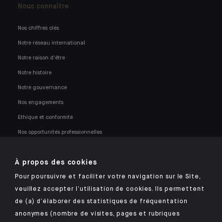
Nous connaître
Nos chiffres clés
Notre réseau international
Notre raison d'être
Notre histoire
Notre gouvernance
Nos engagements
Ethique et conformité
Nos opportunités professionnelles
À propos des cookies
Pour poursuivre et faciliter votre navigation sur le Site,
veuillez accepter l’utilisation de cookies. Ils permettent
Retrouvez notre application mobile Indosuez
de (a) d’élaborer des statistiques de fréquentation
anonymes (nombre de visites, pages et rubriques