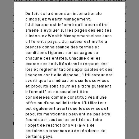
travers les classes d’actifs. En actions, nous avons une
Du fait de la dimension internationale
vision constructive. En obligations, nous continuons à
d’Indosuez Wealth Management,
privilégier le crédit de haute qualité aux États-Unis et en
l’Utilisateur est informé qu’il pourra être
Europe (voir article « Obligations d’entreprises : des
amené à évoluer sur les pages des entités
d’Indosuez Wealth Management sises dans
rendements encore attractifs », page 10), tout en nous
différents pays. L’Utilisateur est invité à
concentrant sur les obligations à haut rendement en
prendre connaissance des termes et
conditions figurant sur les pages de
Europe. Nous réaffirmons également notre position
chacune des entités. Chacune d’elles
positive sur la dette des marchés émergents en devises
exerce ses activités dans le respect des
locales, qui reste sous-investie au niveau mondial.
lois et réglementations applicables et des
licences dont elle dispose. L’Utilisateur est
J’espère que vous apprécierez la publication de ce
averti que les indications sur les services
mois-ci, qui met en lumière le rôle croissant des
et produits sont fournies à titre purement
informatif et ne sauraient être
stablecoins. Contrairement aux cryptomonnaies vola-
considérées comme constitutives d’une
tiles, ils offrent une stabilité des prix, sont de plus en plus
offre ou d’une sollicitation. L’Utilisateur
utilisés pour les paiements aux États-Unis et pourraient
est également averti que les services et
produits mentionnés peuvent ne pas être
devenir des acheteurs à long terme d’obligations du
fournis par toutes les entités et faire
Trésor américain.
l’objet de restrictions vis-à-vis de
certaines personnes ou de résidents de
certains pays.